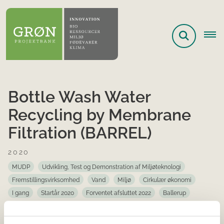
Bottle Wash Water
Recycling by Membrane
Filtration (BARREL)
2020
MUDP
Udvikling, Test og Demonstration af Miljøteknologi
Fremstillingsvirksomhed
Vand
Miljø
Cirkulær økonomi
I gang
Startår 2020
Forventet afsluttet 2022
Ballerup
En af de største vandforbrugende processer