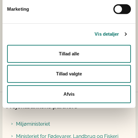
Øvrige
Carlsberg Supply
Marketing
samarbejdspartnere
Company A/S
Projektets samlede
DKK 3.752.267,00
Vis detaljer
budget
Bevillingsstørrelse
DKK 2.192.360,00
Tillad alle
tildelt
Tillad valgte
Afvis
Projektbankens partnere
Miljøministeriet
Ministeriet for Fødevarer, Landbrug og Fiskeri