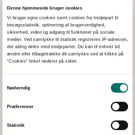
i bryggerier er vask af genanvendte
Denne hjemmeside bruger cookies
glasflasker, der typisk integrerer alle
Vi bruger egne cookies samt cookies fra tredjepart til
vasketrin fra primær vask, over vask i alkalisk
besøgsstatistik, optimering af brugervenlighed,
vand til slutskylning i blødt vand.
sikkerhed, video og adgang til funktioner på sociale
medier. Ved samtykke til statistik registreres IP-adresser,
For hver liter øl forbruges ca. 0,5 liter vand til dette.
der aldrig deles med tredjeparter. Du kan til enhver tid
Carlsberg har forpligtet sig til globalt at reducere
ændre eller tilbagetrække dit samtykke ved at klikke på
vandforbruget med 50 % inden 2030. Projekt BARREL vil
”Cookies” linket nederst på siden.
udvikle teknologi, som kan genanvende helt op til 50 %
af vand fra flaskevaskere og dermed være et væsentligt
bidrag til at Carlsberg når dette mål - og frigøre
Samtykkevalg
Nødvendig
vandressourcer til andre formål, hvor Carlsbergs
bryggerier er placeret.
Præferencer
Statistik
Udfører/hovedansøger
LiqTech International A/S