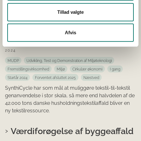
Tillad valgte
SynthiCycle: Closing the Loop
on Synthetic Textile Blends with
Afvis
Elastane
2024
MUDP
Udvikling, Test og Demonstration af Miljøteknologi
Fremstillingsvirksomhed
Miljø
Cirkulær økonomi
I gang
Startår 2024
Forventet afsluttet 2025
Næstved
SynthiCycle har som mål at muliggøre tekstil-til-tekstil
genanvendelse i stor skala, så mere end halvdelen af de
42.000 tons danske husholdningstekstilaffald bliver en
ny tekstilressource.
Værdiforøgelse af byggeaffald