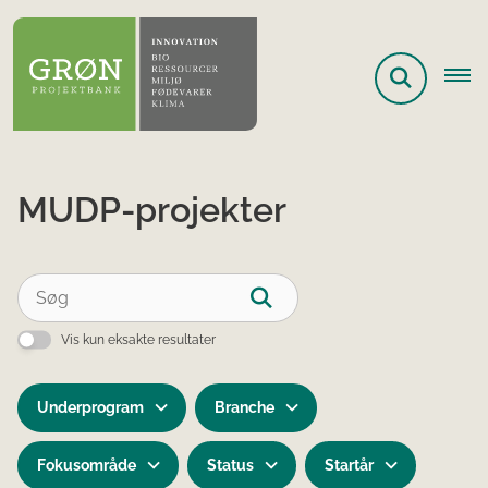
MUDP-projekter
Vis kun eksakte resultater
Underprogram
Branche
Fokusområde
Status
Startår