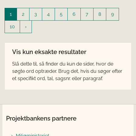
1
2
3
4
5
6
7
8
9
10
Vis kun eksakte resultater
Slå dette til, så finder du kun de sider, hvor de
søgte ord optræder. Brug det, hvis du søger efter
et specifikt ord, tal, sagsnr. eller paragraf.
Projektbankens partnere
Miljøministeriet