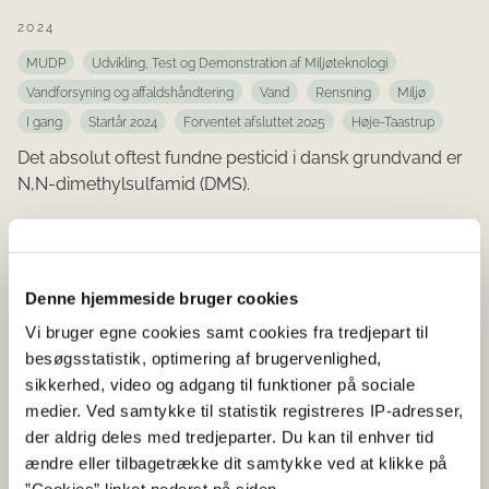
2024
MUDP
Udvikling, Test og Demonstration af Miljøteknologi
Vandforsyning og affaldshåndtering
Vand
Rensning
Miljø
I gang
Startår 2024
Forventet afsluttet 2025
Høje-Taastrup
Det absolut oftest fundne pesticid i dansk grundvand er
N,N-dimethylsulfamid (DMS).
BallastWISE Inline: Et dansk
udviklet fuldskala system til
Denne hjemmeside bruger cookies
automatiseret test af
Vi bruger egne cookies samt cookies fra tredjepart til
ballastvand til det globale
besøgsstatistik, optimering af brugervenlighed,
sikkerhed, video og adgang til funktioner på sociale
marked
medier. Ved samtykke til statistik registreres IP-adresser,
der aldrig deles med tredjeparter. Du kan til enhver tid
2024
ændre eller tilbagetrække dit samtykke ved at klikke på
MUDP
Fyrtårnsprojekt
Transport og godshåndtering
Miljø