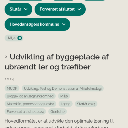
Slutår
Forventet afsluttet
Hovedansøgers kommune
Miljø
Udvikling af byggeplade af
ubrændt ler og træfiber
2024
MUDP
Udvikling, Test og Demonstration af Miljøteknologi
Bygge- og anlægsvirksomhed
Miljø
Materiale, processer og udstyr
I gang
Startår 2024
Forventet afsluttet 2024
Gentofte
Hovedformålet er at udvikle den optimale løsning til
indervægge i byggeriet i forhold til råvareforbrug,