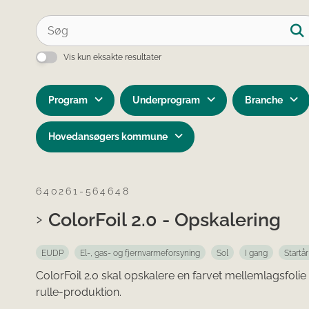
Vis kun eksakte resultater
Program
Underprogram
Branche
Hovedansøgers kommune
640261-564648
ColorFoil 2.0 - Opskalering
EUDP
El-, gas- og fjernvarmeforsyning
Sol
I gang
Startå
ColorFoil 2.0 skal opskalere en farvet mellemlagsfolie t
rulle-produktion.