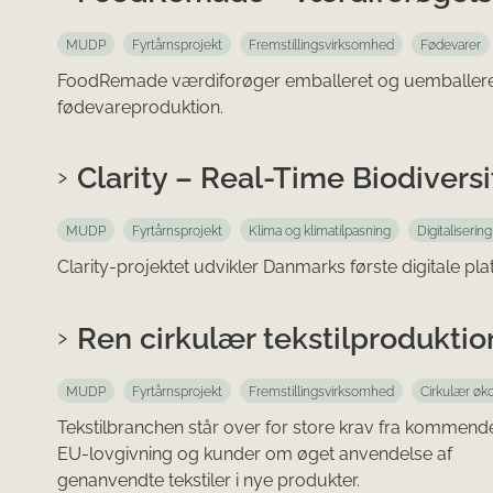
MUDP
Fyrtårnsprojekt
Fremstillingsvirksomhed
Fødevarer
FoodRemade værdiforøger emballeret og uemballeret b
fødevareproduktion.
Clarity – Real-Time Biodivers
MUDP
Fyrtårnsprojekt
Klima og klimatilpasning
Digitaliserin
Clarity-projektet udvikler Danmarks første digitale plat
Ren cirkulær tekstilproduktion
MUDP
Fyrtårnsprojekt
Fremstillingsvirksomhed
Cirkulær øk
Tekstilbranchen står over for store krav fra kommend
EU-lovgivning og kunder om øget anvendelse af
genanvendte tekstiler i nye produkter.