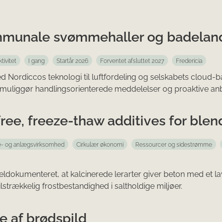
ommunale svømmehaller og badelan
tivitet
I gang
Startår 2026
Forventet afsluttet 2027
Fredericia
d Nordiccos teknologi til luftfordeling og selskabets cloud-
er muliggør handlingsorienterede meddelelser og proaktive anbe
ree, freeze-thaw additives for ble
- og anlægsvirksomhed
Cirkulær økonomi
Ressourcer og sidestrømme
ldokumenteret, at kalcinerede lerarter giver beton med et lav
strækkelig frostbestandighed i saltholdige miljøer.
 af brødspild