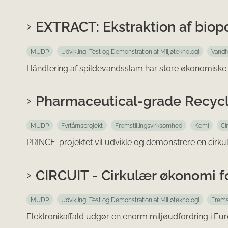
EXTRACT: Ekstraktion af biop
MUDP
Udvikling, Test og Demonstration af Miljøteknologi
Vandf
Håndtering af spildevandsslam har store økonomiske
Pharmaceutical-grade Recycli
MUDP
Fyrtårnsprojekt
Fremstillingsvirksomhed
Kemi
Ci
PRINCE-projektet vil udvikle og demonstrere en cirkulæ
CIRCUIT - Cirkulær økonomi f
MUDP
Udvikling, Test og Demonstration af Miljøteknologi
Frems
Elektronikaffald udgør en enorm miljøudfordring i Eu