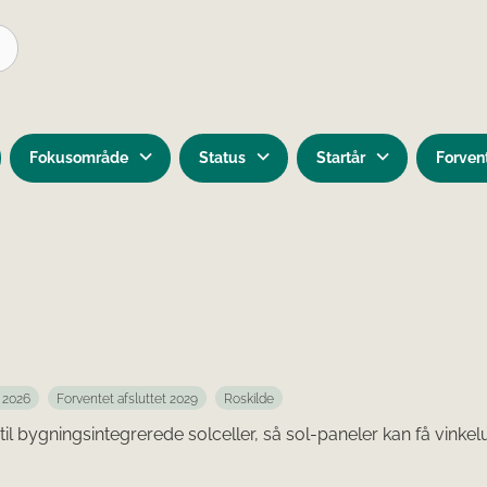
Fokusområde
Status
Startår
Forvent
r 2026
Forventet afsluttet 2029
Roskilde
il bygningsintegrerede solceller, så sol-paneler kan få vinkelua