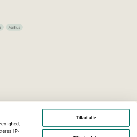
8
Aarhus
Tillad alle
venlighed,
treres IP-