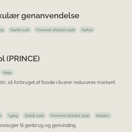
irkulær genanvendelse
ng
Startår 2026
Forventet afsluttet 2028
Aarhus
ol (PRINCE)
Køge
tri, så forbruget af fossile råvarer reduceres markant.
a
I gang
Startår 2026
Forventet afsluttet 2028
Randers
nologier til genbrug og genvinding.