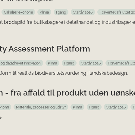
Cirkulær økonomi
Klima
I gang
Startår 2026
Forventet afsluttet 2
rødspild fra butiksbagere i detailhandel og industribagerie
ity Assessment Platform
g og datadrevet innovation
Klima
I gang
Startår 2026
Forventet afslut
form til realtids biodiversitetsvurdering i landskabsdesign.
 - fra affald til produkt uden uøns
onomi
Materiale, processer og udstyr
Klima
I gang
Startår 2026
F
e