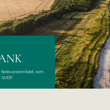
BANK
og fødevareområdet, som
r GUDP.