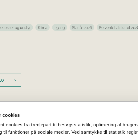
rocesser og udstyr
Klima
I gang
Startår 2026
Forventet afsluttet 202
10
 cookies
 cookies fra tredjepart til besøgsstatistik, optimering af bruger
til funktioner på sociale medier. Ved samtykke til statistik regis