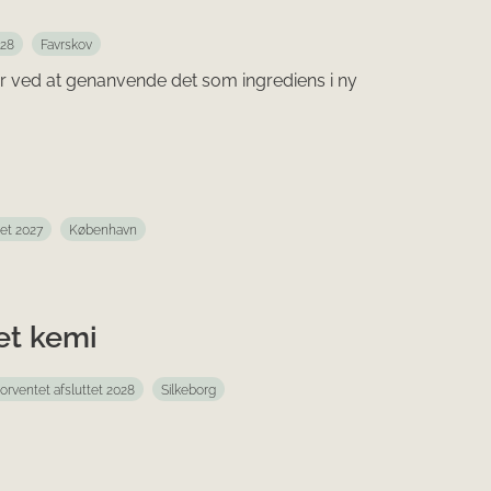
028
Favrskov
r ved at genanvende det som ingrediens i ny
tet 2027
København
ket kemi
orventet afsluttet 2028
Silkeborg