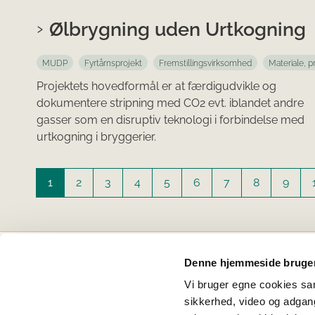
Ølbrygning uden Urtkogning
MUDP
Fyrtårnsprojekt
Fremstillingsvirksomhed
Materiale, p
Projektets hovedformål er at færdigudvikle og
dokumentere stripning med CO2 evt. iblandet andre
gasser som en disruptiv teknologi i forbindelse med
urtkogning i bryggerier.
1
2
3
4
5
6
7
8
9
Denne hjemmeside bruger
Projektbankens partnere
Vi bruger egne cookies samt
sikkerhed, video og adgang 