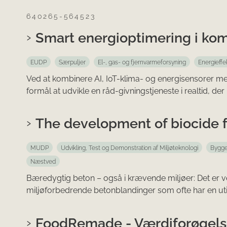
640265-564523
Smart energioptimering i k
EUDP
Særpuljer
El-, gas- og fjernvarmeforsyning
Energieffek
Ved at kombinere AI, IoT-klima- og energisensorer me
formål at udvikle en råd-givningstjeneste i realtid, d
The development of biocide f
MUDP
Udvikling, Test og Demonstration af Miljøteknologi
Bygge
Næstved
Bæredygtig beton – også i krævende miljøer: Det er ve
miljøforbedrende betonblandinger som ofte har en util
FoodRemade - Værdiforøgelse