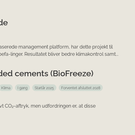
de
baserede management platform, har dette projekt til
fa-linger. Resultatet bliver bedre klimakontrol samt...
nded cements (BioFreeze)
Klima
I gang
Startår 2025
Forventet afsluttet 2028
t CO₂-aftryk, men udfordringen er, at disse