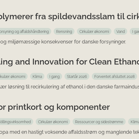
olymerer fra spildevandsslam til c
orsyning og affaldshåndtering
Rensning
Cirkulær økonomi
Vand
I ga
 og miljømæssige konsekvenser for danske forsyninger.
ng and Innovation for Clean Ethan
rkulær økonomi
Klima
I gang
Startår 2026
Forventet afsluttet 2028
r løsning til recirkulering af ethanol i den danske farmaindus
or printkort og komponenter
tillingsvirksomhed
Cirkulær økonomi
Ressourcer og sidestrømme
Klim
ropa med en hastigt voksende affaldsstrøm og manglende tek