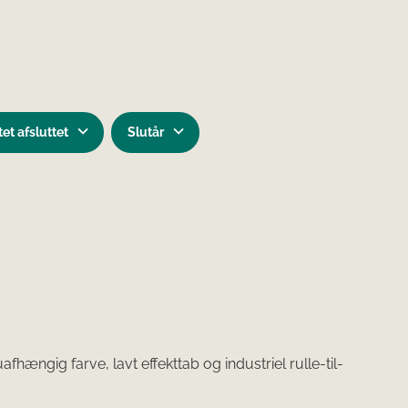
et afsluttet
Slutår
fhængig farve, lavt effekttab og industriel rulle-til-