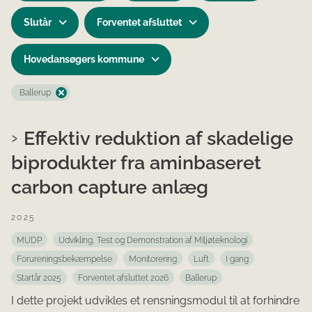
Slutår
Forventet afsluttet
Hovedansøgers kommune
Ballerup
Effektiv reduktion af skadelige
biprodukter fra aminbaseret
carbon capture anlæg
2025
MUDP
Udvikling, Test og Demonstration af Miljøteknologi
Forureningsbekæmpelse
Monitorering
Luft
I gang
Startår 2025
Forventet afsluttet 2026
Ballerup
I dette projekt udvikles et rensningsmodul til at forhindre