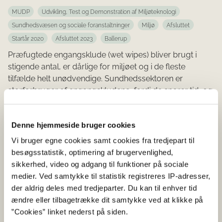
MUDP
Udvikling, Test og Demonstration af Miljøteknologi
Sundhedsvæsen og sociale foranstaltninger
Miljø
Afsluttet
Startår 2020
Afsluttet 2023
Ballerup
Præfugtede engangsklude (wet wipes) bliver brugt i
stigende antal, er dårlige for miljøet og i de fleste
tilfælde helt unødvendige. Sundhedssektoren er
storforbruger af engangskludene, fordi de sparer tid, og
fordi der eksisterer en myte om, at flergangstekstiler ikke
er ligeså hygiejniske som engangstekstiler.
Denne hjemmeside bruger cookies
Vi bruger egne cookies samt cookies fra tredjepart til
Energieffektiv
besøgsstatistik, optimering af brugervenlighed,
Membranfiltrering - Produktion
sikkerhed, video og adgang til funktioner på sociale
og anvendelse
medier. Ved samtykke til statistik registreres IP-adresser,
der aldrig deles med tredjeparter. Du kan til enhver tid
ændre eller tilbagetrække dit samtykke ved at klikke på
2020
”Cookies” linket nederst på siden.
MUDP
Udvikling, Test og Demonstration af Miljøteknologi