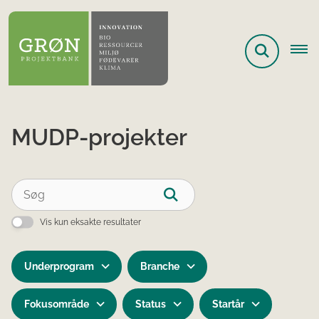
MUDP-projekter
Vis kun eksakte resultater
Underprogram
Branche
Fokusområde
Status
Startår