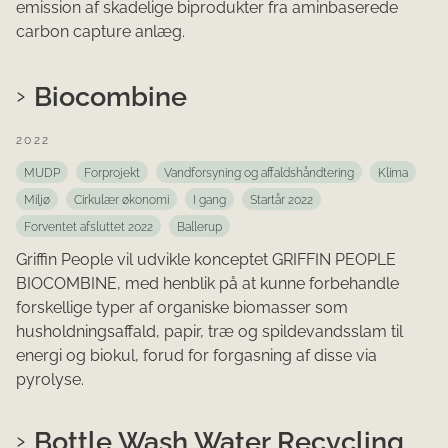
emission af skadelige biprodukter fra aminbaserede
carbon capture anlæg.
Biocombine
2022
MUDP
Forprojekt
Vandforsyning og affaldshåndtering
Klima
Miljø
Cirkulær økonomi
I gang
Startår 2022
Forventet afsluttet 2022
Ballerup
Griffin People vil udvikle konceptet GRIFFIN PEOPLE
BIOCOMBINE, med henblik på at kunne forbehandle
forskellige typer af organiske biomasser som
husholdningsaffald, papir, træ og spildevandsslam til
energi og biokul, forud for forgasning af disse via
pyrolyse.
Bottle Wash Water Recycling