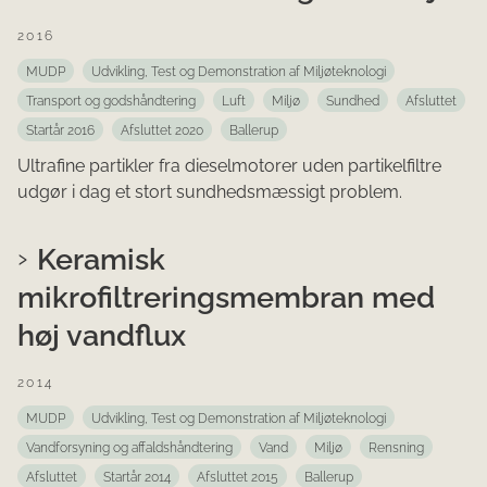
2016
MUDP
Udvikling, Test og Demonstration af Miljøteknologi
Transport og godshåndtering
Luft
Miljø
Sundhed
Afsluttet
Startår 2016
Afsluttet 2020
Ballerup
Ultrafine partikler fra dieselmotorer uden partikelfiltre
udgør i dag et stort sundhedsmæssigt problem.
Keramisk
mikrofiltreringsmembran med
høj vandflux
2014
MUDP
Udvikling, Test og Demonstration af Miljøteknologi
Vandforsyning og affaldshåndtering
Vand
Miljø
Rensning
Afsluttet
Startår 2014
Afsluttet 2015
Ballerup