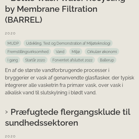
by Membrane Filtration
(BARREL)
2020
MUDP
Udvikling, Test og Demonstration af Miljøteknologi
Fremstillingsvirksomhed
Vand
Miljø
Cirkulær økonomi
I gang
Startår 2020
Forventet afsluttet 2022
Ballerup
En af de største vandforbrugende processer i
bryggerier er vask af genanvendte glasflasker, der typisk
integrerer alle vasketrin fra primær vask, over vask i
alkalisk vand til slutskylning i blødt vand.
Præfugtede flergangsklude til
sundhedssektoren
2020