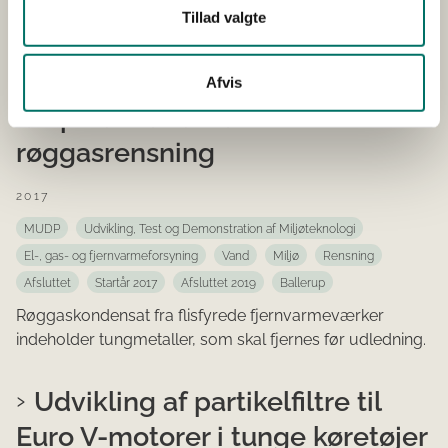
Tillad valgte
Elektrokoagulering til
optimeret rensning og genbrug
Afvis
af spildevand fra
røggasrensning
2017
MUDP
Udvikling, Test og Demonstration af Miljøteknologi
El-, gas- og fjernvarmeforsyning
Vand
Miljø
Rensning
Afsluttet
Startår 2017
Afsluttet 2019
Ballerup
Røggaskondensat fra flisfyrede fjernvarmeværker
indeholder tungmetaller, som skal fjernes før udledning.
Udvikling af partikelfiltre til
Euro V-motorer i tunge køretøjer