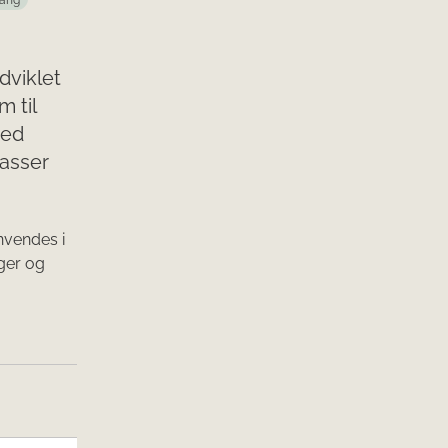
gang
dviklet
 til
med
gasser
nvendes i
ger og