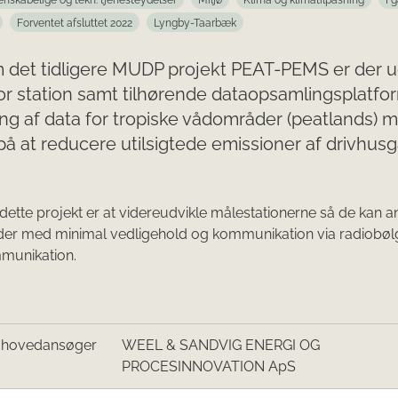
denskabelige og tekn. tjenesteydelser
Miljø
Klima og klimatilpasning
I 
Forventet afsluttet 2022
Lyngby-Taarbæk
 det tidligere MUDP projekt PEAT-PEMS er der u
r station samt tilhørende dataopsamlingsplatform
ng af data for tropiske vådområder (peatlands) 
på at reducere utilsigtede emissioner af drivhus
 dette projekt er at videreudvikle målestationerne så de kan a
er med minimal vedligehold og kommunikation via radiobøl
mmunikation.
/hovedansøger
WEEL & SANDVIG ENERGI OG
PROCESINNOVATION ApS