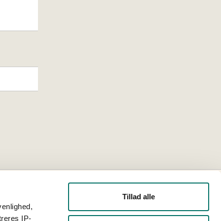
Tillad alle
venlighed,
treres IP-