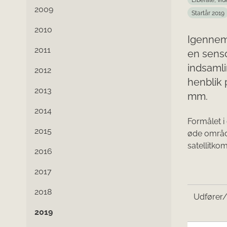
Liberale, vi
2009
Startår 2019
2010
Igennem
2011
en senso
indsamli
2012
henblik 
2013
mm.
2014
Formålet i
2015
øde områd
satellitko
2016
2017
2018
Udfører
2019