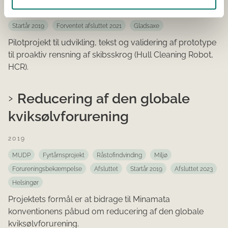
Transport og godshåndtering
Miljø
Rensning
I gang
Startår 2019
Forventet afsluttet 2021
Gladsaxe
Pilotprojekt til udvikling, tekst og validering af prototype
til proaktiv rensning af skibsskrog (Hull Cleaning Robot,
HCR).
Reducering af den globale
kviksølvforurening
2019
MUDP
Fyrtårnsprojekt
Råstofindvinding
Miljø
Forureningsbekæmpelse
Afsluttet
Startår 2019
Afsluttet 2023
Helsingør
Projektets formål er at bidrage til Minamata
konventionens påbud om reducering af den globale
kviksølvforurening.