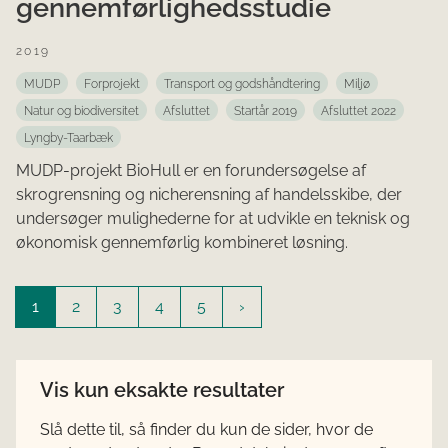
gennemførlighedsstudie
2019
MUDP
Forprojekt
Transport og godshåndtering
Miljø
Natur og biodiversitet
Afsluttet
Startår 2019
Afsluttet 2022
Lyngby-Taarbæk
MUDP-projekt BioHull er en forundersøgelse af
skrogrensning og nicherensning af handelsskibe, der
undersøger mulighederne for at udvikle en teknisk og
økonomisk gennemførlig kombineret løsning.
1
2
3
4
5
Vis kun eksakte resultater
Slå dette til, så finder du kun de sider, hvor de