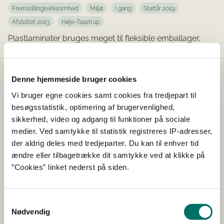
Fremstillingsvirksomhed
Miljø
I gang
Startår 2019
Afsluttet 2023
Høje-Taastrup
Plastlaminater bruges meget til fleksible emballager,
fordi det er nødvendigt for at beskytte indholdet.
Substitution af
Denne hjemmeside bruger cookies
solventbaserede lime
Vi bruger egne cookies samt cookies fra tredjepart til
besøgsstatistik, optimering af brugervenlighed,
sikkerhed, video og adgang til funktioner på sociale
2019
medier. Ved samtykke til statistik registreres IP-adresser,
MUDP
Udvikling, Test og Demonstration af Miljøteknologi
der aldrig deles med tredjeparter. Du kan til enhver tid
Fremstillingsvirksomhed
Miljø
Cirkulær økonomi
Afsluttet
ændre eller tilbagetrække dit samtykke ved at klikke på
Startår 2019
Afsluttet 2022
Køge
”Cookies” linket nederst på siden.
Formålet med nærværende projekt er at udvikle en ny
bæredygtig vandbaseret lim tilpasset den danske
Samtykkevalg
læderindustri.
Nødvendig