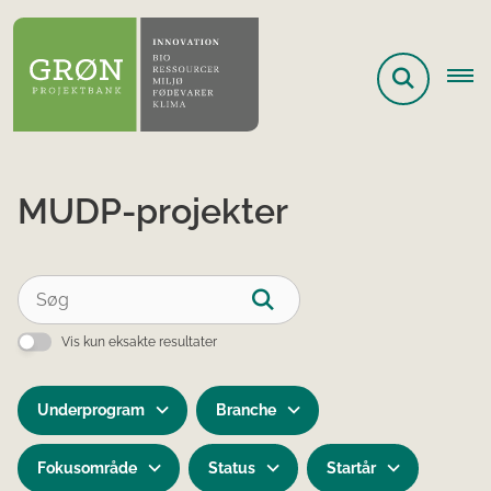
MUDP-projekter
Vis kun eksakte resultater
Underprogram
Branche
Fokusområde
Status
Startår