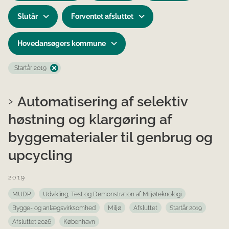
Slutår
Forventet afsluttet
Hovedansøgers kommune
Startår 2019
Automatisering af selektiv
høstning og klargøring af
byggematerialer til genbrug og
upcycling
2019
MUDP
Udvikling, Test og Demonstration af Miljøteknologi
Bygge- og anlægsvirksomhed
Miljø
Afsluttet
Startår 2019
Afsluttet 2026
København