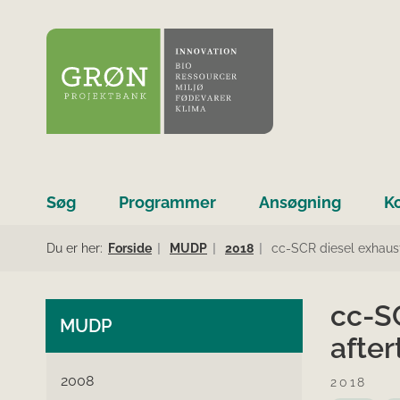
Søg
Programmer
Ansøgning
K
Du er her:
Forside
MUDP
2018
cc-SCR diesel exhaus
cc-S
MUDP
afte
2008
2018