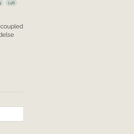
g
Luft
e coupled
delse