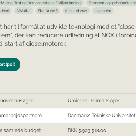
dvikling, Test og Demonstration af Miljøteknologi
Transport og godshåndterin
ndhed
Afsluttet
Startår 2018
Afsluttet 2021
Hørsholm
t har til formål at udvikle teknologi med et "clos
em", der kan reducere udledning af NOX i forbin
-start af dieselmotorer.
rt (pdf)
/hovedansøger
Umicore Denmark ApS
amarbejdspartnere
Danmarks Tekniske Universitet
ts samlede budget
DKK 5.903.518,00