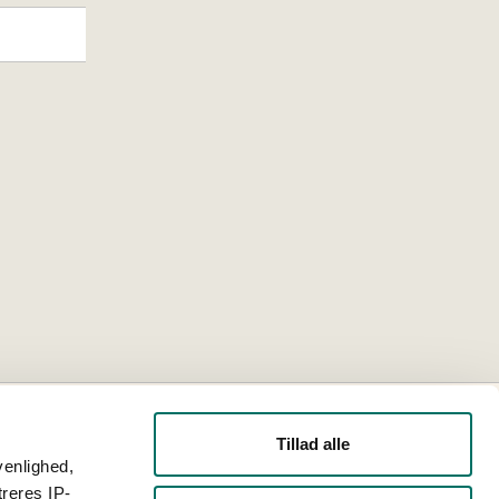
Tillad alle
venlighed,
treres IP-