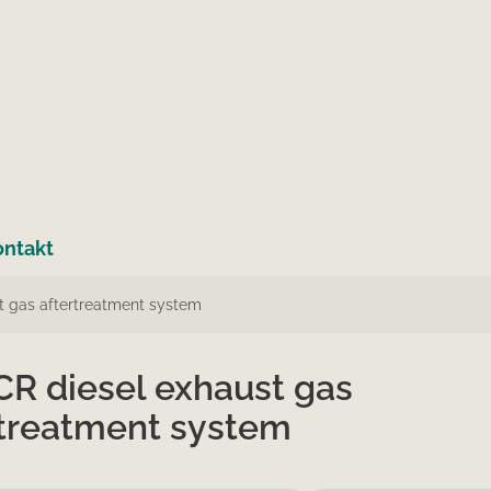
ontakt
t gas aftertreatment system
CR diesel exhaust gas
rtreatment system