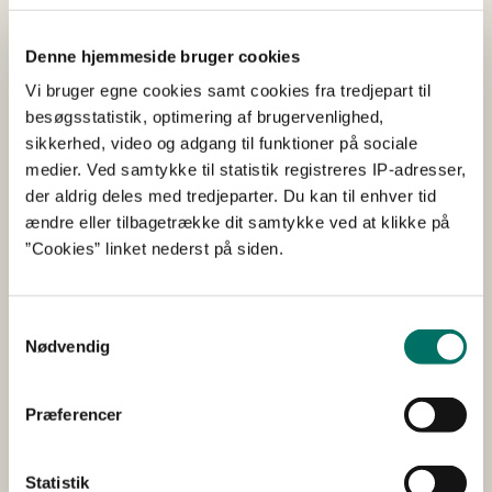
miljø- og sundhedsskadelige
grundersystemer i samarbejde med
Denne hjemmeside bruger cookies
malingindustrien.
Vi bruger egne cookies samt cookies fra tredjepart til
besøgsstatistik, optimering af brugervenlighed,
Grundere anvendes til en række formål, bl.a. til
sikkerhed, video og adgang til funktioner på sociale
forsegling af brand- og vandskadede overflader og
medier. Ved samtykke til statistik registreres IP-adresser,
indeholder i dag de problematiske
der aldrig deles med tredjeparter. Du kan til enhver tid
alkylphneolethoxylater (APEO). Formålet med projektet
ændre eller tilbagetrække dit samtykke ved at klikke på
er at mindske brugen af APEO i grundere, og specifikt vil
”Cookies” linket nederst på siden.
projektet erstatte nonylphenolethoxylat (NPEO) og
nonylphenolethoxylatphosphat (NPEOP) ved at udvikle
nye alternative teknologier, som sikrer grundernes
Samtykkevalg
forseglende effekt.
Nødvendig
Slutrapport (pdf)
Præferencer
Statistik