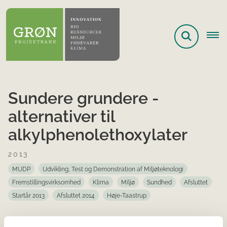
Sundere grundere -
alternativer til
alkylphenolethoxylater
2013
MUDP
Udvikling, Test og Demonstration af Miljøteknologi
Fremstillingsvirksomhed
Klima
Miljø
Sundhed
Afsluttet
Startår 2013
Afsluttet 2014
Høje-Taastrup
Projektet vil teste og udvikle nye og mindre