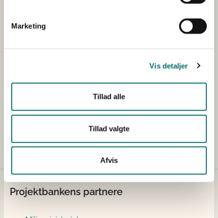
Udfører/hovedansøger
Teknologisk Institut
Marketing
Øvrige
BECK & JØRGENSEN
samarbejdspartnere
A/S
Vis detaljer
Projektets samlede
DKK 1.735.306,00
budget
Tillad alle
Bevillingsstørrelse tildelt
DKK 862.653,00
Tillad valgte
Afvis
Projektbankens partnere