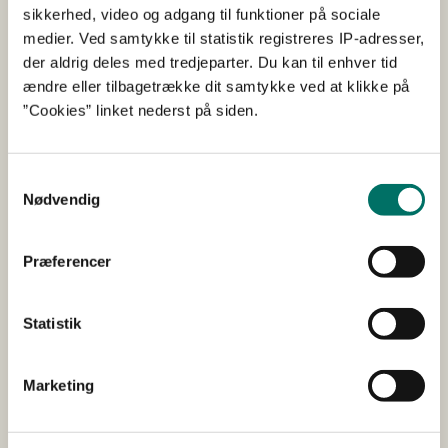
vaskemidler, optimerede processer og
sikkerhed, video og adgang til funktioner på sociale
avancerede metoder til karakterisering af
medier. Ved samtykke til statistik registreres IP-adresser,
der aldrig deles med tredjeparter. Du kan til enhver tid
fedtsammensætning, herunder har formålet
ændre eller tilbagetrække dit samtykke ved at klikke på
også været at udvikle og implementere
”Cookies” linket nederst på siden.
onlineoptimering af vask af andefjer og -dun.
Samtykkevalg
Slutrapport (pdf)
Nødvendig
Præferencer
Udfører/hovedansøger
DYKON A/S
Statistik
Øvrige samarbejdspartnere
-
Marketing
Projektets samlede budget
DKK 2.000.000,00