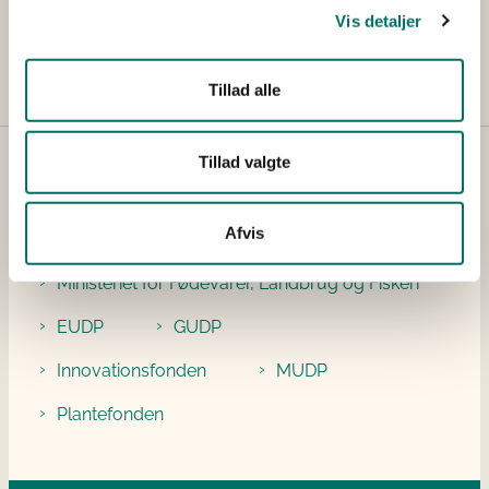
Bevillingsstørrelse tildelt
DKK 1.299.995,00
Vis detaljer
Tillad alle
Tillad valgte
Projektbankens partnere
Afvis
Miljøministeriet
Ministeriet for Fødevarer, Landbrug og Fiskeri
EUDP
GUDP
Innovationsfonden
MUDP
Plantefonden