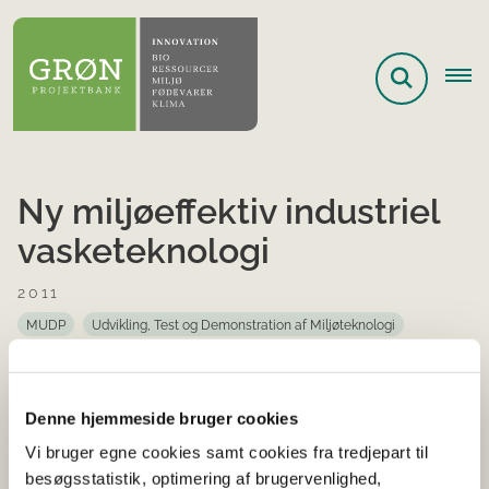
Ny miljøeffektiv industriel
vasketeknologi
2011
MUDP
Udvikling, Test og Demonstration af Miljøteknologi
Fremstillingsvirksomhed
Vand
Miljø
Afsluttet
Startår 2011
Afsluttet 2014
Kolding
Denne hjemmeside bruger cookies
I projektet ’Ny miljøeffektiv industriel
Vi bruger egne cookies samt cookies fra tredjepart til
vasketeknologi’ er der udviklet nye
besøgsstatistik, optimering af brugervenlighed,