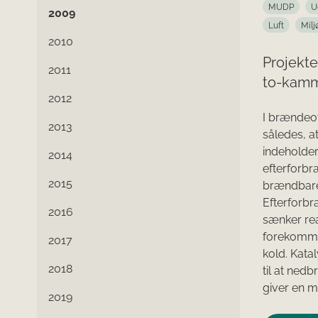
MUDP
U
2009
Luft
Milj
2010
Projekte
2011
to-kamm
2012
I brændeo
2013
således, a
indeholder
2014
efterforbr
2015
brændbare 
Efterforbr
2016
sænker re
forekommer
2017
kold. Kata
2018
til at ned
giver en m
2019