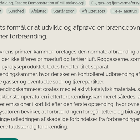
dvikling, Test og Demonstration af Miljøteknologi
El-, gas- og fjernvarmeforsy
ø
Sundhed
Afsluttet
Startår 2009
Afsluttet 2013
Høje-Taastrup
ts formål er at udvikle og afprøve en brændeov
er forbrænding.
vnens primær-kammer foretages den normale afbrænding a
t der ikke tilføres primærluft og tertiær luft. Røggasserne, so
 pyrolyseproduktet, ledes herefter til et separat
ændingskammer, hvor der sker en kontrolleret udbrænding af
gasser og eventuelle sod- og tjærepartikler.
ændingskammeret coates med et aktivt katalytisk materiale,
aktionstemperaturen i efterforbrændingskammeret således, a
 emissioner i kort tid efter den første optænding, hvor ovn
lysatoren bevirker, at forbrændingen foregår lettere og bidr
bringe udledningen af skadelige forbindelser fra forbrændinge
ere fuldstændig forbrænding.