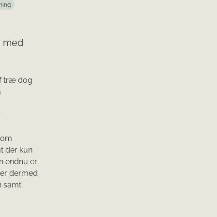
ning
n med
f træ dog
m
 som
t der kun
en endnu er
ager dermed
n samt