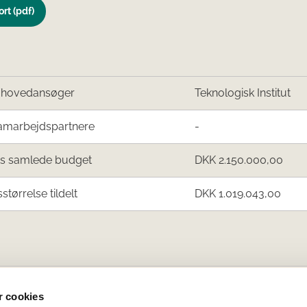
rt (pdf)
/hovedansøger
Teknologisk Institut
amarbejdspartnere
-
ts samlede budget
DKK 2.150.000,00
sstørrelse tildelt
DKK 1.019.043,00
 cookies