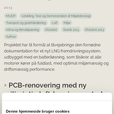
2013
MUDP
Udvikling, Test og Demonstration af Miljøteknologi
Transport og godshåndtering
Luft
Miljø
Klima og klimatilpasning
Afsluttet
Startår 2013
Afsluttet 2013
Aarhus
Projektet har til formål at tilvejebringe den fornødne
dokumentation for et nyt LNG fremdrivningssystem,
udbygget med en batteriløsning, som tilsikrer at alle
motorer kører på fuldlast, med optimal miljømæssig og
driftsmæssig performance.
PCB-renovering med ny
miljørigtig luftdræningsmetode
2013
Denne hjemmeside bruger cookies
MUDP
Udvikling, Test og Demonstration af Miljøteknologi