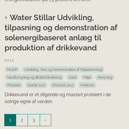
Water Stillar Udvikling,
tilpasning og demonstration af
solenergibaseret anlæg til
produktion af drikkevand
2012
MUDP
Udvikling, Test og Demonstration af Miljøteknologi
Vandforsyning og affaldshåndtering
Vand
Miljø
Rensning
Afsluttet
Startår 2012
Afsluttet 2013
Hvidovre
Drikkevand er et stigende og massivt problem i de
solrige egne af verden.
1
2
3