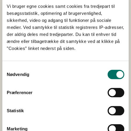
Vi bruger egne cookies samt cookies fra tredjepart til
Bygge- og anlægsvirksomhed
Klima
Miljø
Sundhed
besøgsstatistik, optimering af brugervenlighed,
Afsluttet
Startår 2013
Afsluttet 2013
Høje-Taastrup
sikkerhed, video og adgang til funktioner på sociale
Projektet har haft til formål at udvikle en brugbar og
medier. Ved samtykke til statistik registreres IP-adresser,
veldokumenteret renoveringsmetode, hvor
der aldrig deles med tredjeparter. Du kan til enhver tid
affaldsmængden af PCB-forurenet bygningsaffald
ændre eller tilbagetrække dit samtykke ved at klikke på
reduceres betragteligt og under minimalt indgreb i
”Cookies” linket nederst på siden.
bygningen.
Samtykkevalg
Udvikling af flade aquaporin
Nødvendig
membraner til ekstraktion af
rent vand fra forurenede
Præferencer
vandlige opløsninger
Statistik
2012
MUDP
Udvikling, Test og Demonstration af Miljøteknologi
Marketing