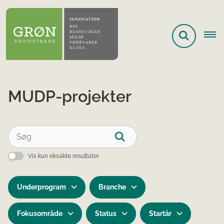
MUDP-projekter
Vis kun eksakte resultater
Underprogram
Branche
Fokusområde
Status
Startår