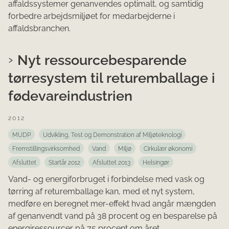
affaldssystemer genanvendes optimalt, og samtidig
forbedre arbejdsmiljøet for medarbejderne i
affaldsbranchen.
Nyt ressourcebesparende
tørresystem til returemballage i
fødevareindustrien
2012
MUDP
Udvikling, Test og Demonstration af Miljøteknologi
Fremstillingsvirksomhed
Vand
Miljø
Cirkulær økonomi
Afsluttet
Startår 2012
Afsluttet 2013
Helsingør
Vand- og energiforbruget i forbindelse med vask og
tørring af returemballage kan, med et nyt system,
medføre en beregnet mer-effekt hvad angår mængden
af genanvendt vand på 38 procent og en besparelse på
energiressourcer på 75 procent om året.