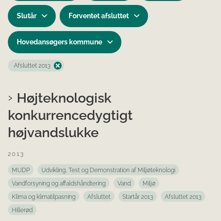
Slutår
Forventet afsluttet
Hovedansøgers kommune
Afsluttet 2013
Højteknologisk
konkurrencedygtigt
højvandslukke
2013
MUDP
Udvikling, Test og Demonstration af Miljøteknologi
Vandforsyning og affaldshåndtering
Vand
Miljø
Klima og klimatilpasning
Afsluttet
Startår 2013
Afsluttet 2013
Hillerød