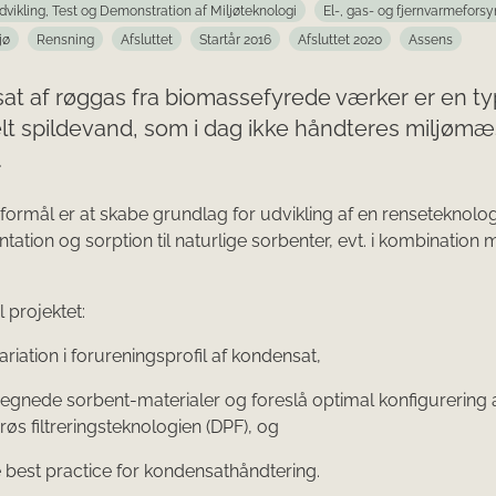
dvikling, Test og Demonstration af Miljøteknologi
El-, gas- og fjernvarmeforsy
jø
Rensning
Afsluttet
Startår 2016
Afsluttet 2020
Assens
at af røggas fra biomassefyrede værker er en t
elt spildevand, som i dag ikke håndteres miljømæ
.
 formål er at skabe grundlag for udvikling af en renseteknolo
tation og sorption til naturlige sorbenter, evt. i kombination
l projektet:
ariation i forureningsprofil af kondensat,
egnede sorbent-materialer og foreslå optimal konfigurering 
øs filtreringsteknologien (DPF), og
e best practice for kondensathåndtering.