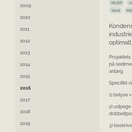
MUDP
U
2009
Vand
Mil
2010
Kondens
2011
industri
2012
optimalt
2013
Projektets
på sedimen
2014
anlæg.
2015
Specifikt vi
2016
1) belyse v
2017
2) udpege 
2018
dobbeltpor
2019
3) beskriv