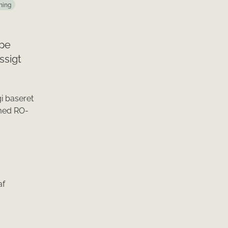
ning
ype
ssigt
gi baseret
 med RO-
af