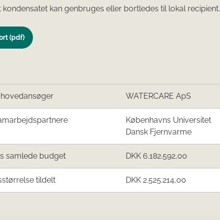
t kondensatet kan genbruges eller bortledes til lokal recipient.
rt (pdf)
/hovedansøger
WATERCARE ApS
amarbejdspartnere
Københavns Universitet
Dansk Fjernvarme
ts samlede budget
DKK 6.182.592,00
sstørrelse tildelt
DKK 2.525.214,00