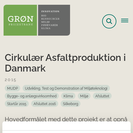
Cirkulær Asfaltproduktion i
Danmark
2015
MUDP
Udvikling, Test og Demonstration af Miljøteknologi
Bygge- og anlægsvirksomhed
Klima
Miljø
Afsluttet
Startår 2015
Afsluttet 2016
Silkeborg
Hovedformålet med dette projekt er at opnå
størst mulig ressourcebesparelse i