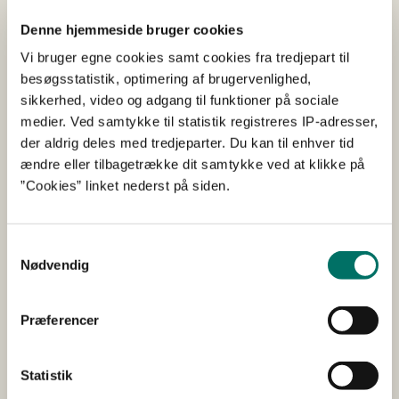
forbindelse med. produktion og udlægning
Denne hjemmeside bruger cookies
af asfalt i Danmark.
Vi bruger egne cookies samt cookies fra tredjepart til
I 2013 blev der produceret 1,5 mio. tons nye
besøgsstatistik, optimering af brugervenlighed,
asfaltslidlag, hvori der blev genanvendt ca. 150.000 tons
sikkerhed, video og adgang til funktioner på sociale
asfalt (10%). Dette er alt for lidt da Vejreglerne i dag
medier. Ved samtykke til statistik registreres IP-adresser,
tillader op til 30% genbrug og potentialet for at hæve
der aldrig deles med tredjeparter. Du kan til enhver tid
denne grænse yderligere er til stede. Målet nås ved
ændre eller tilbagetrække dit samtykke ved at klikke på
udvikling af ny og bedre sortering, udvikling og
”Cookies” linket nederst på siden.
dokumentation af holdbarhed ved forskellige grader af
genbrug samt ved cost-benefit analyser.
Samtykkevalg
Nødvendig
Slutrapport (pdf)
Præferencer
Statistik
Udfører/hovedansøger
YIT Danmark A/S