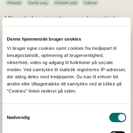
Afsluttet
Startår 2015
Afsluttet 2016
Odense
Mikroplast i recipienten er under mistanke
for at forårsage miljøproblemer.
Denne hjemmeside bruger cookies
I projektet udvikles teknologi og metoder til
Vi bruger egne cookies samt cookies fra tredjepart til
tilbageholdelse af 99% af mikroplast på renseanlæg,
besøgsstatistik, optimering af brugervenlighed,
svarende til en reduktion af udledningen med en faktor
sikkerhed, video og adgang til funktioner på sociale
10 i forhold til eksisterende løsninger. Metoden baseres
medier. Ved samtykke til statistik registreres IP-adresser,
på fjernelse af organisk stof og mikroplast fra
der aldrig deles med tredjeparter. Du kan til enhver tid
renseanlæggets primærdel vha. nyudviklet
ændre eller tilbagetrække dit samtykke ved at klikke på
båndfilterteknologi. Ved denne metode øges anlæggets
”Cookies” linket nederst på siden.
potentiale for biogasproduktion, hvilket indebærer, at
den forbedrede renseeffekt over for mikroplast er
særdeles kosteffektiv.
Samtykkevalg
Nødvendig
Slutrapport (pdf)