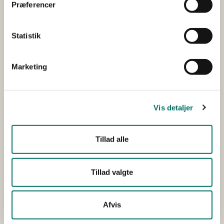
Præferencer
Statistik
Udfører/hovedansøger
VANDCENTER SYD
A/S
Marketing
Øvrige
AL-2 TEKNIK A/S
samarbejdspartnere
SVENDBORG VAND
A/S
Vis detaljer
Aarhus Universitet
DANKALK K/S
Teknologisk Institut
Tillad alle
Projektets samlede
DKK 3.099.549,00
Tillad valgte
budget
Bevillingsstørrelse tildelt
DKK 1.512.010,00
Afvis