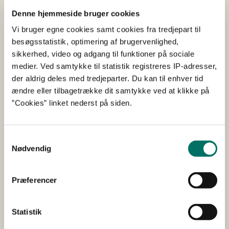
På baggrund af tidligere bevilling i 2012 har
Denne hjemmeside bruger cookies
Wellsafe udviklet et højteknologisk
Vi bruger egne cookies samt cookies fra tredjepart til
højvandslukke.
besøgsstatistik, optimering af brugervenlighed,
sikkerhed, video og adgang til funktioner på sociale
Dette projekt retter sig mod at videreudvikle systemet
medier. Ved samtykke til statistik registreres IP-adresser,
således, at der gives varsling om høj vandstand i
der aldrig deles med tredjeparter. Du kan til enhver tid
kloakken samtidig med varsling om at
ændre eller tilbagetrække dit samtykke ved at klikke på
ferskvandsforsyningen til ejendommen lukkes ned for at
”Cookies” linket nederst på siden.
modvirke at ejendommen oversvømmes indefra, og for
at minimere risikoen for at spildevand og ferskvand
sammenblandes Der udvikles teknologi til automatisk at
Samtykkevalg
afkoble ferskvandsforsyningen når et højvandslukke
Nødvendig
aktiveres.
Præferencer
Slutrapport (pdf)
Statistik