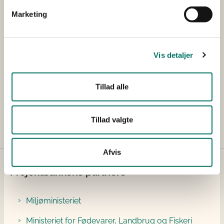
Marketing
Udfører/hovedansøger
Urban Water ApS
Øvrige samarbejdspartnere
-
Vis detaljer
Projektets samlede budget
DKK 2.389.730,00
Tillad alle
Bevillingsstørrelse tildelt
DKK 1.160.549,00
Tillad valgte
Afvis
Projektbankens partnere
Miljøministeriet
Ministeriet for Fødevarer, Landbrug og Fiskeri