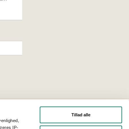
Tillad alle
venlighed,
treres IP-