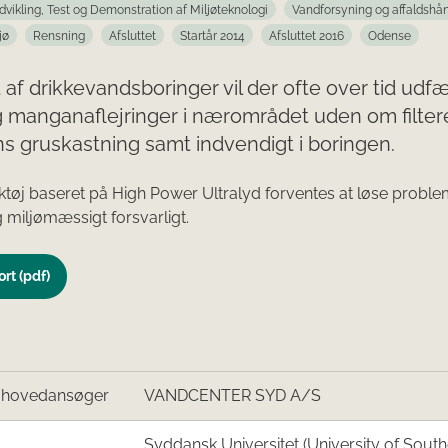
dvikling, Test og Demonstration af Miljøteknologi
Vandforsyning og affaldshå
jø
Rensning
Afsluttet
Startår 2014
Afsluttet 2016
Odense
t af drikkevandsboringer vil der ofte over tid udf
 manganaflejringer i nærområdet uden om filtere
s gruskastning samt indvendigt i boringen.
ktøj baseret på High Power Ultralyd forventes at løse probl
g miljømæssigt forsvarligt.
rt (pdf)
/hovedansøger
VANDCENTER SYD A/S
Syddansk Universitet (University of Sout