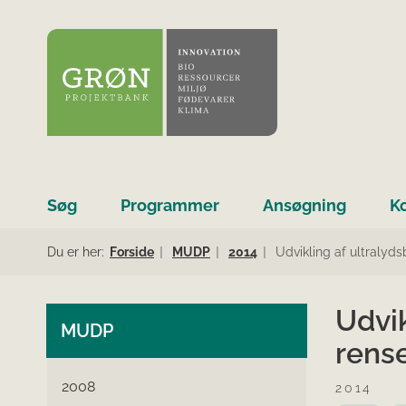
Søg
Programmer
Ansøgning
K
Du er her:
Forside
MUDP
2014
Udvikling af ultralyds
Udvik
MUDP
rense
2008
2014