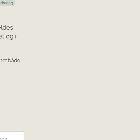
ndtering
ældes
t og i
emet både
hern