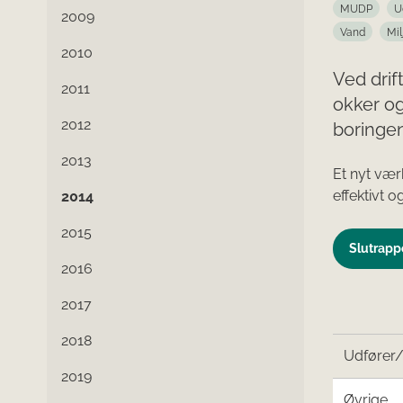
MUDP
U
2009
Vand
Mil
2010
Ved drif
2011
okker og
2012
boringen
2013
Et nyt vær
effektivt o
2014
2015
Slutrappo
2016
2017
2018
Udfører
2019
Øvrige