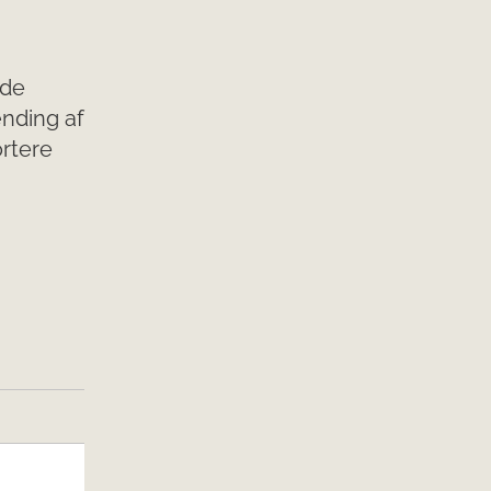
åde
ænding af
ortere