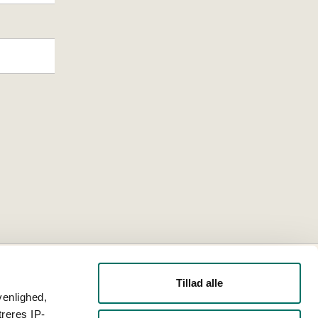
Tillad alle
venlighed,
treres IP-