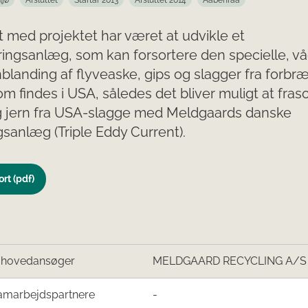
ljø
Afsluttet
Startår 2013
Afsluttet 2014
Aabenraa
 med projektet har været at udvikle et
ringsanlæg, som kan forsortere den specielle, v
anding af flyveaske, gips og slagger fra forbr
som findes i USA, således det bliver muligt at fras
g jern fra USA-slagge med Meldgaards danske
gsanlæg (Triple Eddy Current).
rt (pdf)
/hovedansøger
MELDGAARD RECYCLING A/S
amarbejdspartnere
-