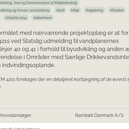
dvikling, Test og Demonstration af Miljøteknologi
valtning og forsvar; socialsikring
Vand
Miljø
Regulering
Afsluttet
Afsluttet 2014
København
rmålet med nærværende projektoplæg er at fo
1s ved Statslig udmelding til vandplanernes
linjer 40 og 41 i forhold til byudvikling og anden
vendelse i Områder med Særlige Drikkevandsint
 indvindingsoplande.
 421s foretages der en detaljeret kortlægning af de øverst 
.
/hovedansøger
Rambøll Danmark A/S