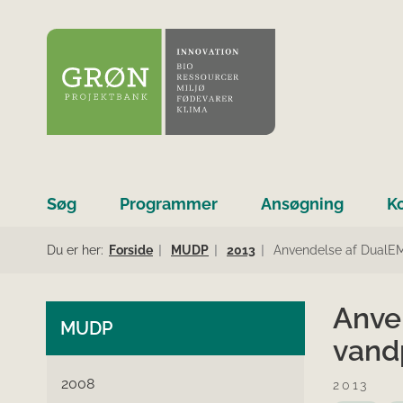
Søg
Programmer
Ansøgning
K
Du er her:
Forside
MUDP
2013
Anvendelse af DualEM4
Anve
MUDP
vandp
2008
2013