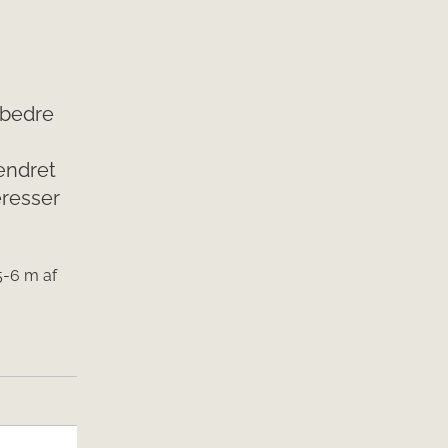
rbedre
 ændret
eresser
5-6 m af