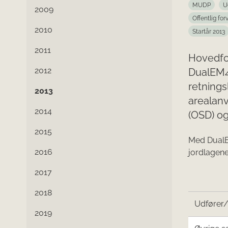
MUDP
U
2009
Offentlig for
2010
Startår 2013
2011
Hovedfo
2012
DualEM42
retnings
2013
arealan
2014
(OSD) og
2015
Med DualEM
2016
jordlagene
2017
2018
Udfører
2019