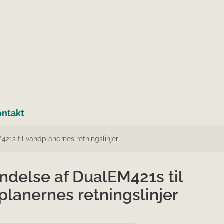
ontakt
21s til vandplanernes retningslinjer
ndelse af DualEM421s til
lanernes retningslinjer