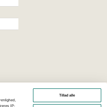
Tillad alle
venlighed,
treres IP-