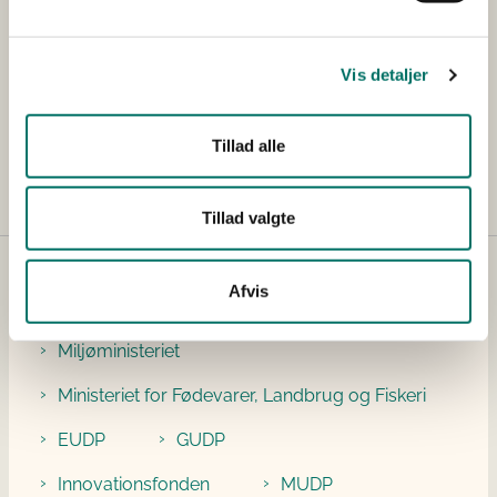
DHI
Projektets samlede budget
DKK 556.700,00
Vis detaljer
Bevillingsstørrelse tildelt
DKK 160.475,00
Tillad alle
Tillad valgte
Projektbankens partnere
Afvis
Miljøministeriet
Ministeriet for Fødevarer, Landbrug og Fiskeri
EUDP
GUDP
Innovationsfonden
MUDP