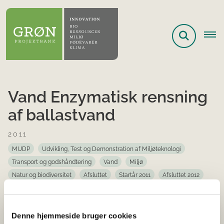
Vand Enzymatisk rensning
af ballastvand
2011
MUDP
Udvikling, Test og Demonstration af Miljøteknologi
Transport og godshåndtering
Vand
Miljø
Natur og biodiversitet
Afsluttet
Startår 2011
Afsluttet 2012
Gladsaxe
Dette projekt retter sig mod systemer og
Denne hjemmeside bruger cookies