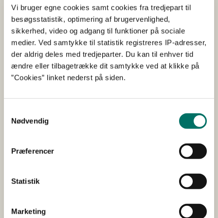
teknologi til rensning af skibes ballastvand
Vi bruger egne cookies samt cookies fra tredjepart til
baseret på aktive stoffer, der er dannet
besøgsstatistik, optimering af brugervenlighed,
enzymatisk.
sikkerhed, video og adgang til funktioner på sociale
medier. Ved samtykke til statistik registreres IP-adresser,
der aldrig deles med tredjeparter. Du kan til enhver tid
Det påtænkes primært at arbejde med aktive stoffer fra
ændre eller tilbagetrække dit samtykke ved at klikke på
gruppen af hypohalider, især hypoklorit.Hypoklorit er et
”Cookies” linket nederst på siden.
ekstremt effektivt desinfektionsmiddel, som finder stor
anvendelse i mange forskellige områder lige fra
blegning og maskinopvask, rengøring, tøjvask,
Samtykkevalg
swimmingpool til drikkevandsbehandling. Hypoklorit har
Nødvendig
dog en række ulemper, som betyder at industrien til
stadighed har været på udkik efter alternativer.
Præferencer
Statistik
Udfører/hovedansøger
Novozymes
Øvrige samarbejdspartnere
Litehauz
Marketing