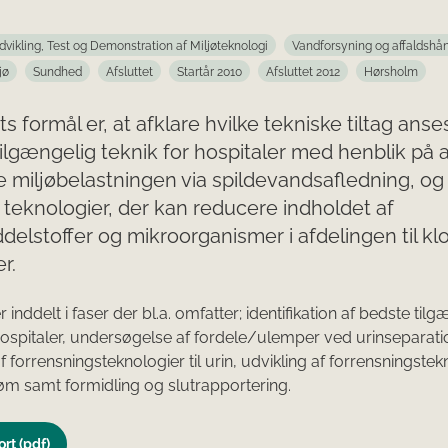
dvikling, Test og Demonstration af Miljøteknologi
Vandforsyning og affaldshå
jø
Sundhed
Afsluttet
Startår 2010
Afsluttet 2012
Hørsholm
ts formål er, at afklare hvilke tekniske tiltag ans
ilgængelig teknik for hospitaler med henblik på a
 miljøbelastningen via spildevandsafledning, og
 teknologier, der kan reducere indholdet af
elstoffer og mikroorganismer i afdelingen til klo
r.
r inddelt i faser der bl.a. omfatter; identifikation af bedste til
hospitaler, undersøgelse af fordele/ulemper ved urinseparati
f forrensningsteknologier til urin, udvikling af forrensningstekn
øm samt formidling og slutrapportering.
rt (pdf)