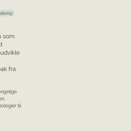
ndtering
es som
t
 udvikle
ak fra
gængelige
on,
ologier til