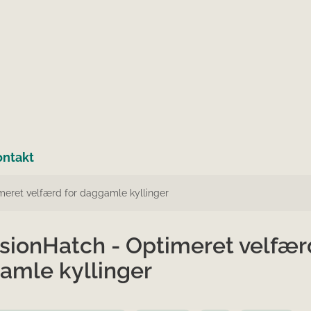
ontakt
meret velfærd for daggamle kyllinger
sionHatch - Optimeret velfær
amle kyllinger