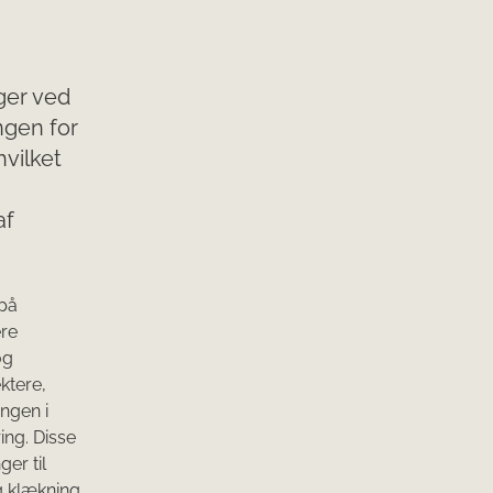
ger ved
ngen for
hvilket
af
 på
ere
og
ktere,
ingen i
ing. Disse
ger til
g klækning.