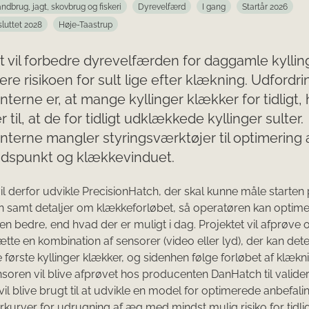
ndbrug, jagt, skovbrug og fiskeri
Dyrevelfærd
I gang
Startår 2026
sluttet 2028
Høje-Taastrup
t vil forbedre dyrevelfærden for daggamle kyllin
ere risikoen for sult lige efter klækning. Udfordri
terne er, at mange kyllinger klækker for tidligt, 
r til, at de for tidligt udklækkede kyllinger sulter.
terne mangler styringsværktøjer til optimering 
idspunkt og klækkevinduet.
vil derfor udvikle PrecisionHatch, der skal kunne måle starten
 samt detaljer om klækkeforløbet, så operatøren kan optim
n bedre, end hvad der er muligt i dag. Projektet vil afprøve 
e en kombination af sensorer (video eller lyd), der kan dete
 første kyllinger klækker, og sidenhen følge forløbet af klækn
ensoren vil blive afprøvet hos producenten DanHatch til valider
vil blive brugt til at udvikle en model for optimerede anbefalin
kurver for udrugning af æg med mindst mulig risiko for tidli