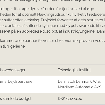
bidrager til at øge dyrevelfærden for fjerkræ ved at øge
heden for at optimalt klækningstidspunkt, hvilket vil reducere 
er sulter efter klækning. Projektet forventer at dets resultater i
re antallet af sultende kyllinger med 15 pct., svarende til 17,6
aseret på en udbredelse til 20 pct. af industrikyllingerne i Da
 kommercielle partner forventer et økonomisk provenu ved sa
 til rugerierne.
/hovedansøger
Teknologisk Institut
amarbejdspartnere
DanHatch Danmark A/S,
Nordland Automatic A/S
ts samlede budget
DKK 5.322.400