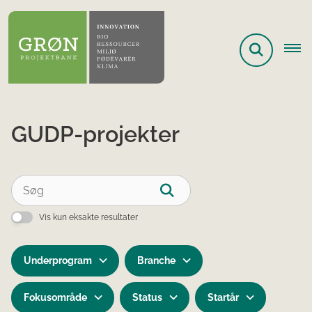
GUDP-projekter
Vis kun eksakte resultater
Underprogram
Branche
Fokusområde
Status
Startår