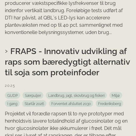
producerer vækstspecifikke lysfrekvenser til brug
indenfor vertikalt landbrug. Foreløbige tests udført af
DTI har påvist, at QBL´s LED-lys kan accelerere
plantevæksten med op til 40 pct. sammenlignet med
konventionelle belysningssystemer, uden brug...
FRAPS - Innovativ udvikling af
raps som bæredygtigt alternativ
til soja som proteinfoder
2025
GUDP
Særpuljer
Landbrug, jagt, skovbrug og fiskeri
Miljø
I gang
Startår 2026
Forventet afsluttet 2030
Frederiksberg
Projektet vil forædle rapsen til to nye prototyper med
henholdsvis lavere totalindhold af glucosinolater og en
hvor glucosinolater ikke akkumulerer i frøet. Dét mål
skal ses i lyset af at rapskagen, der er tilbage efter