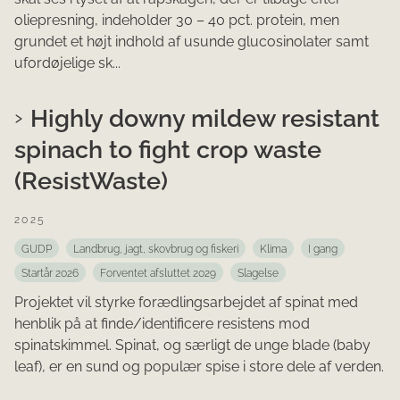
oliepresning, indeholder 30 – 40 pct. protein, men
grundet et højt indhold af usunde glucosinolater samt
ufordøjelige sk...
Highly downy mildew resistant
spinach to fight crop waste
(ResistWaste)
2025
GUDP
Landbrug, jagt, skovbrug og fiskeri
Klima
I gang
Startår 2026
Forventet afsluttet 2029
Slagelse
Projektet vil styrke forædlingsarbejdet af spinat med
henblik på at finde/identificere resistens mod
spinatskimmel. Spinat, og særligt de unge blade (baby
leaf), er en sund og populær spise i store dele af verden.