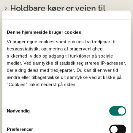
Holdbare køer er vejen til
bedre økonomi, velfærd og
klima (Længe leve malkekoen)
Denne hjemmeside bruger cookies
Vi bruger egne cookies samt cookies fra tredjepart til
2025
besøgsstatistik, optimering af brugervenlighed,
GUDP
Landbrug, jagt, skovbrug og fiskeri
Klima
I gang
sikkerhed, video og adgang til funktioner på sociale
Startår 2025
Forventet afsluttet 2029
Aarhus
medier. Ved samtykke til statistik registreres IP-adresser,
Projektet vil forlænge levetiden for danske malkekøer
der aldrig deles med tredjeparter. Du kan til enhver tid
med seks måneder, og derigennem forbedre
ændre eller tilbagetrække dit samtykke ved at klikke på
dyrevelfærden, sikre bedre økonomi for producenterne
”Cookies” linket nederst på siden.
samtidig med at klimabelastningen reduceres.
Samtykkevalg
INSENSE - In Situ Nitrate
Nødvendig
Sensor for Aquaculture and
Agriculture
Præferencer