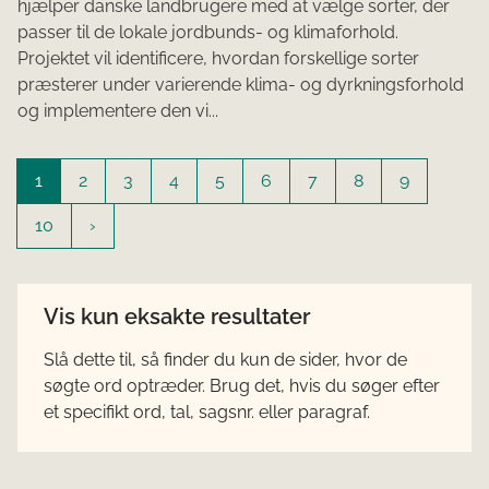
hjælper danske landbrugere med at vælge sorter, der
passer til de lokale jordbunds- og klimaforhold.
Projektet vil identificere, hvordan forskellige sorter
præsterer under varierende klima- og dyrkningsforhold
og implementere den vi...
1
2
3
4
5
6
7
8
9
10
Vis kun eksakte resultater
Slå dette til, så finder du kun de sider, hvor de
søgte ord optræder. Brug det, hvis du søger efter
et specifikt ord, tal, sagsnr. eller paragraf.