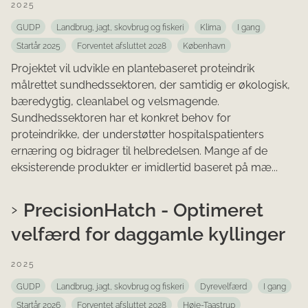
2025
GUDP
Landbrug, jagt, skovbrug og fiskeri
Klima
I gang
Startår 2025
Forventet afsluttet 2028
København
Projektet vil udvikle en plantebaseret proteindrik
målrettet sundhedssektoren, der samtidig er økologisk,
bæredygtig, cleanlabel og velsmagende.
Sundhedssektoren har et konkret behov for
proteindrikke, der understøtter hospitalspatienters
ernæring og bidrager til helbredelsen. Mange af de
eksisterende produkter er imidlertid baseret på mæ...
PrecisionHatch - Optimeret
velfærd for daggamle kyllinger
2025
GUDP
Landbrug, jagt, skovbrug og fiskeri
Dyrevelfærd
I gang
Startår 2026
Forventet afsluttet 2028
Høje-Taastrup