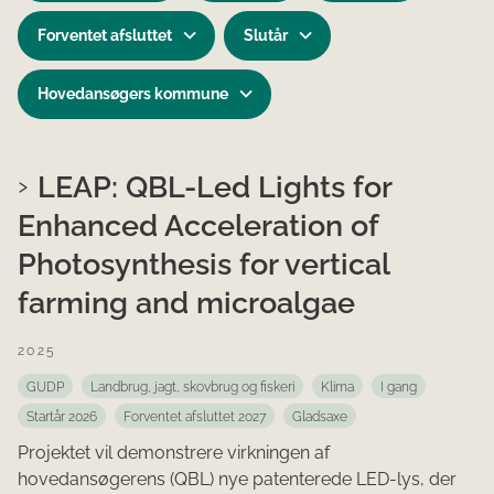
Forventet afsluttet
Slutår
Hovedansøgers kommune
LEAP: QBL-Led Lights for
Enhanced Acceleration of
Photosynthesis for vertical
farming and microalgae
2025
GUDP
Landbrug, jagt, skovbrug og fiskeri
Klima
I gang
Startår 2026
Forventet afsluttet 2027
Gladsaxe
Projektet vil demonstrere virkningen af
hovedansøgerens (QBL) nye patenterede LED-lys, der