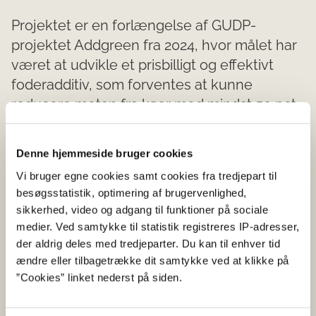
Projektet er en forlængelse af GUDP-
projektet Addgreen fra 2024, hvor målet har
været at udvikle et prisbilligt og effektivt
foderadditiv, som forventes at kunne
reducere metan fra køer med mindst 50 pct.
Foderadditivet Anacardex er et naturekstrakt
fra cashewnøddens skal og majs, og
Denne hjemmeside bruger cookies
forventes at kunne anvendes i både den
Vi bruger egne cookies samt cookies fra tredjepart til
konventionelle og økologiske produktion.
besøgsstatistik, optimering af brugervenlighed,
sikkerhed, video og adgang til funktioner på sociale
I dette projekt skal foderadditivet demonstreres i
medier. Ved samtykke til statistik registreres IP-adresser,
praksis, og inkluderer optimering af dosis og
der aldrig deles med tredjeparter. Du kan til enhver tid
produktformulering i In Vitro test. Additivet skal valideres
ændre eller tilbagetrække dit samtykke ved at klikke på
i respirationskamre og endeligt demonstreres under
”Cookies” linket nederst på siden.
kommercielle driftsbetingelser i mindre bedrift.
Projektets primære grønne effekt bidrager til reduceret