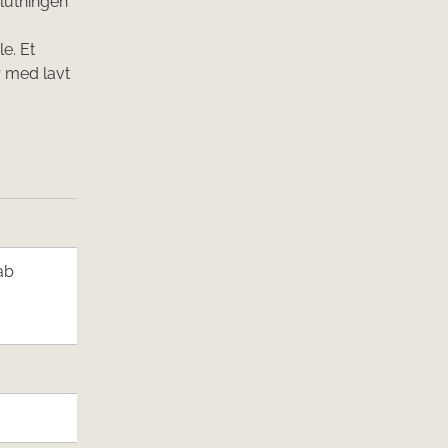
lutningen
e. Et
r med lavt
ab