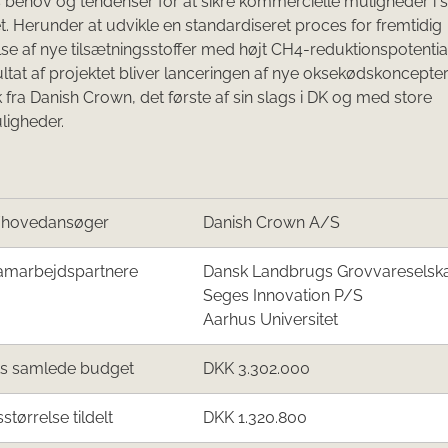
behov og tendenser for at sikre kommercielle muligheder i s
et. Herunder at udvikle en standardiseret proces for fremtidig
e af nye tilsætningsstoffer med højt CH4-reduktionspotential
sultat af projektet bliver lanceringen af nye oksekødskoncepte
 fra Danish Crown, det første af sin slags i DK og med store
ligheder.
/hovedansøger
Danish Crown A/S
amarbejdspartnere
Dansk Landbrugs Grovvareselsk
Seges Innovation P/S
Aarhus Universitet
ts samlede budget
DKK 3.302.000
sstørrelse tildelt
DKK 1.320.800