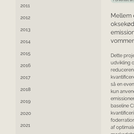
Forventet af
2011
Mellem e
2012
oksekøds
2013
emission
vommen
2014
2015
Dette proj
udvikling 
2016
reducerend
kvantifice
2017
så en even
2018
kun anvend
emissionen
2019
baseline 
kvantifice
2020
foderratio
2021
af optimale