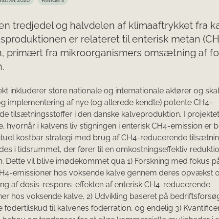
sluttet 2028
Randers
n tredjedel og halvdelen af klimaaftrykket fra k
produktionen er relateret til enterisk metan (CH
, primært fra mikroorganismers omsætning af fo
.
ekt inkluderer store nationale og internationale aktører og sk
og implementering af nye (og allerede kendte) potente CH4-
e tilsætningsstoffer i den danske kalveproduktion. I projektet 
re, hvornår i kalvens liv stigningen i enterisk CH4-emission er
tuel kostbar strategi med brug af CH4-reducerende tilsætnin
es i tidsrummet, der fører til en omkostningseffektiv redukti
. Dette vil blive imødekommet qua 1) Forskning med fokus på
CH4-emissioner hos voksende kalve gennem deres opvækst 
ring af dosis-respons-effekten af enterisk CH4-reducerende
ner hos voksende kalve, 2) Udvikling baseret på bedriftsforsø
 fodertilskud til kalvenes foderration, og endelig 3) Kvantifice