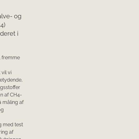
alve- og
4)
deret i
al fremme
vil vi
 betydende,
gsstoffer
on af CH4-
 måling af
og
g med test
ring af