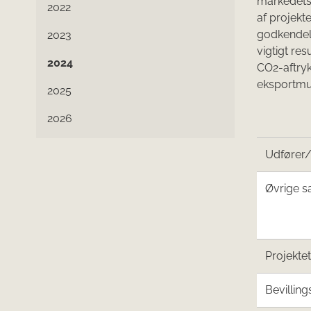
markedets 
2022
af projekt
godkendels
2023
vigtigt re
2024
CO2-aftryk
eksportmu
2025
2026
Udfører
Øvrige s
Projekte
Bevilling