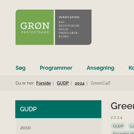
Søg
Programmer
Ansøgning
K
Du er her:
Forside
GUDP
2024
GreenCalf
Gree
GUDP
2024
GUDP
La
2010