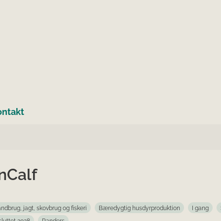
ontakt
nCalf
ndbrug, jagt, skovbrug og fiskeri
Bæredygtig husdyrproduktion
I gang