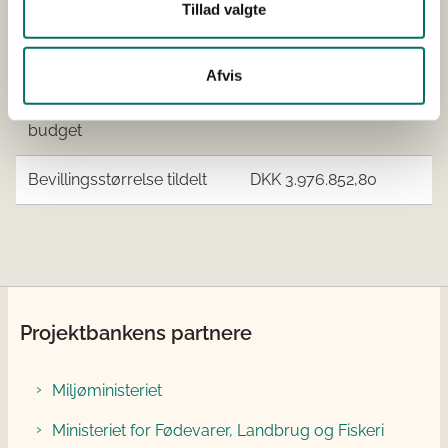
Tillad valgte
Øvrige
Københavns
samarbejdspartnere
Universitet
Afvis
Projektets samlede
DKK 6.628.088,00
budget
Bevillingsstørrelse tildelt
DKK 3.976.852,80
Projektbankens partnere
Miljøministeriet
Ministeriet for Fødevarer, Landbrug og Fiskeri