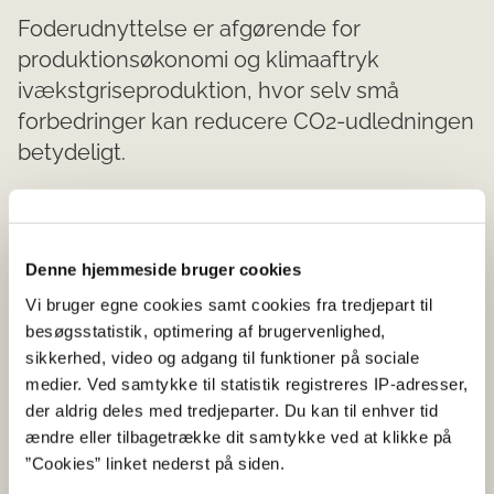
Foderudnyttelse er afgørende for
produktionsøkonomi og klimaaftryk
ivækstgriseproduktion, hvor selv små
forbedringer kan reducere CO2-udledningen
betydeligt.
Traditionelle foderforsøg er begrænsede og er ofte ikke
repræsentative for hele populationen, hvilket gør det
svært at holde trit med den hurtige genetiske udvikling.
Denne hjemmeside bruger cookies
Derfor er der et stort potentiale i at anvende avancerede
Vi bruger egne cookies samt cookies fra tredjepart til
AI-teknologier på et stort antal besætninger til dynamisk
besøgsstatistik, optimering af brugervenlighed,
foderoptimering, som kan sikre både økonomisk
sikkerhed, video og adgang til funktioner på sociale
effektivitet og bæredygtighed i griseproduktionen.
medier. Ved samtykke til statistik registreres IP-adresser,
Projektets mål er at udvikle et avanceret AI-baseret
der aldrig deles med tredjeparter. Du kan til enhver tid
system, der kan udnytte data på tværs af
ændre eller tilbagetrække dit samtykke ved at klikke på
produktionsbesætninger i ét stort dynamisk
”Cookies” linket nederst på siden.
foderforsøg, og løbende optimere foderstrategier til