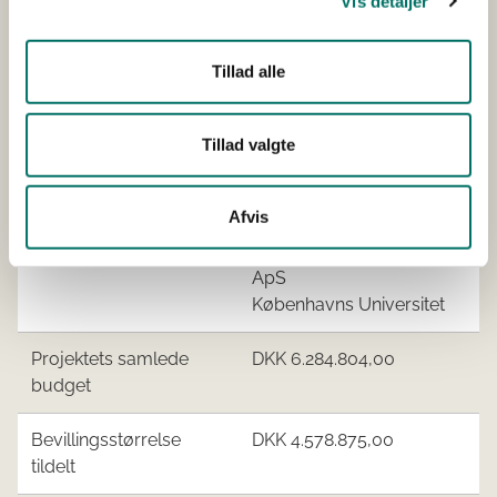
Vis detaljer
Tillad alle
Udfører/hovedansøger
Danmarks Tekniske
Universitet
Tillad valgte
Øvrige
COWI A/S
samarbejdspartnere
LANDBRUG &
Afvis
FØDEVARER F.M.B.A.
PFH MILJØ & ANLÆG
ApS
Københavns Universitet
Projektets samlede
DKK 6.284.804,00
budget
Bevillingsstørrelse
DKK 4.578.875,00
tildelt