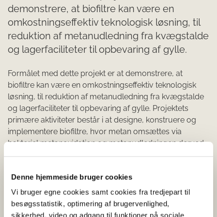
demonstrere, at biofiltre kan være en
omkostningseffektiv teknologisk løsning, til
reduktion af metanudledning fra kvægstalde
og lagerfaciliteter til opbevaring af gylle.
Formålet med dette projekt er at demonstrere, at
biofiltre kan være en omkostningseffektiv teknologisk
løsning, til reduktion af metanudledning fra kvægstalde
og lagerfaciliteter til opbevaring af gylle. Projektets
primære aktiviteter består i at designe, konstruere og
implementere biofiltre, hvor metan omsættes via
bakteriel metanoxidation og metanudledningen derved
reduceres. Målet er at bestemme
metanoxidationseffektiviteten ved rensning af luft fra
Denne hjemmeside bruger cookies
kvægstalde og overdækkede gyllebeholdere i
etablerede biofiltre. Staldluften opsamles via
Vi bruger egne cookies samt cookies fra tredjepart til
punktudsug, hvor den optimale luftydelse og det
besøgsstatistik, optimering af brugervenlighed,
endelige design og placering af suget bestemmes i
sikkerhed, video og adgang til funktioner på sociale