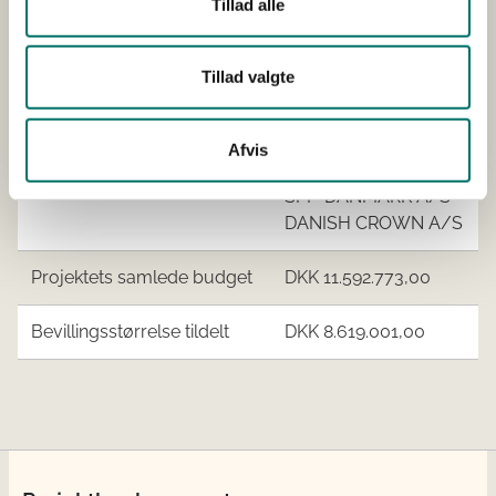
Tillad alle
Tillad valgte
Udfører/hovedansøger
Teknologisk Institut
Øvrige samarbejdspartnere
Teknologisk Institut
Afvis
Aarhus Universitet
SPF-DANMARK A/S
DANISH CROWN A/S
Projektets samlede budget
DKK 11.592.773,00
Bevillingsstørrelse tildelt
DKK 8.619.001,00