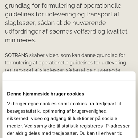
grundlag for formulering af operationelle
guidelines for udlevering og transport af
slagtesøer, sådan at de nuværende
udfordringer af søernes velfærd og kvalitet
minimeres.
SOTRANS skaber viden, som kan danne grundlag for
formulering af operationelle guidelines for udlevering
og transport af slagtesøer, sådan at de nuværende
udfordringer af søernes velfærd og kvalitet minimeres.
Slagtesøer belastes mere af transport end slagtesvin,
men trods en betydelig sotransport har området ikke
Denne hjemmeside bruger cookies
været udviklet eller søgt forbedret i årtier. SOTRANS
Vi bruger egne cookies samt cookies fra tredjepart til
involverer to forsøg, som kombinerer field trials og
besøgsstatistik, optimering af brugervenlighed,
interventionsdesigns for på samme tid at sikre relevans
sikkerhed, video og adgang til funktioner på sociale
og forskningshøjde. For at inkludere betydning af
medier. Ved samtykke til statistik registreres IP-adresser,
klimatiske faktorer gennemføres forsøgene på flere
der aldrig deles med tredjeparter. Du kan til enhver tid
årstider. Blandt de faktorer, der undersøges systematisk,