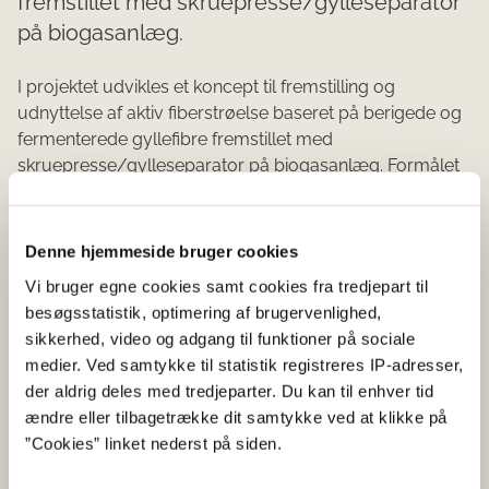
fremstillet med skruepresse/gylleseparator
på biogasanlæg.
I projektet udvikles et koncept til fremstilling og
udnyttelse af aktiv fiberstrøelse baseret på berigede og
fermenterede gyllefibre fremstillet med
skruepresse/gylleseparator på biogasanlæg. Formålet
er at udvikle et deklareret pathogenfrit strøelsesprodukt
til mælkeproducenter, som ønsker bedre
hygiejne/mælkekvalitet samt øget yver- og
Denne hjemmeside bruger cookies
klovsundhed hos køer. Desuden opnås der en reduktion
Vi bruger egne cookies samt cookies fra tredjepart til
i ammoniak- og methanemission fra stalden vha.
besøgsstatistik, optimering af brugervenlighed,
bioforsuring af gyllen via de dagligt tildelte aktive
sikkerhed, video og adgang til funktioner på sociale
strøelsesfibre i sengebåsene. Disse ender efter brug i
medier. Ved samtykke til statistik registreres IP-adresser,
gyllen og sænker pH i hele systemet. Metoden betyder,
der aldrig deles med tredjeparter. Du kan til enhver tid
at der vil kunne opnås en forbedret udnyttelse af N og P
ændre eller tilbagetrække dit samtykke ved at klikke på
gennem distribution til plante- og kvægbrug uden for
”Cookies” linket nederst på siden.
biogasanlæggenes nuværende leverandørkreds. Det vil
muliggøre, at flere landbrug kan levere gylle til biogas,