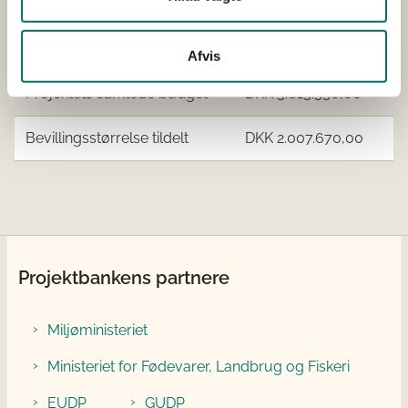
Øvrige samarbejdspartnere
Cir-Tech A/S
LINKOGAS A.M.B.A.
Teknologisk Institut
Afvis
Projektets samlede budget
DKK 3.613.550,00
Bevillingsstørrelse tildelt
DKK 2.007.670,00
Projektbankens partnere
Miljøministeriet
Ministeriet for Fødevarer, Landbrug og Fiskeri
EUDP
GUDP