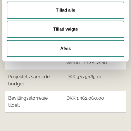
Tillad alle
Udfører/hovedansøger
Sensomind ApS
Tillad valgte
Øvrige
Sensomind ApS
samarbejdspartnere
CLAAS E-SYSTEMS, Filial
Afvis
af CLAAS E-SYSTEMS
GMBH, TYSKLAND
Projektets samlede
DKK 3.175.185,00
budget
Bevillingsstørrelse
DKK 1.362.060,00
tildelt