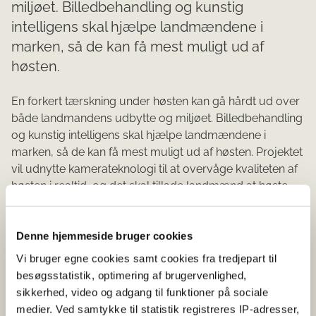
miljøet. Billedbehandling og kunstig
intelligens skal hjælpe landmændene i
marken, så de kan få mest muligt ud af
høsten.
En forkert tærskning under høsten kan gå hårdt ud over
både landmandens udbytte og miljøet. Billedbehandling
og kunstig intelligens skal hjælpe landmændene i
marken, så de kan få mest muligt ud af høsten. Projektet
vil udnytte kamerateknologi til at overvåge kvaliteten af
høsten i realtid, og det skal tillade landmænd at høste
mere miljørigtigt og udbytterigt. Sensomind arbejder
med kunstig intelligens og leverer blandt andet
Denne hjemmeside bruger cookies
overvågningsløsninger til fødevareindustrien. Det skal
udvides til høstmaskiner, og derfor samarbejder
Vi bruger egne cookies samt cookies fra tredjepart til
Sensomind med den tyske gigant CLAAS, der er blandt
besøgsstatistik, optimering af brugervenlighed,
verdens førende producenter af høstmaskiner. CLAAS`
sikkerhed, video og adgang til funktioner på sociale
afdeling i Nivå har specialiseret sig indenfor
medier. Ved samtykke til statistik registreres IP-adresser,