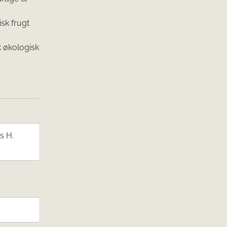
isk frugt
 økologisk
s H.