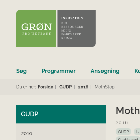
Søg
Programmer
Ansøgning
K
Du er her:
Forside
GUDP
2016
MothStop
Moth
GUDP
2016
GUDP
La
2010