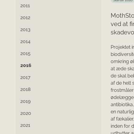
Startår 2016
2011
MothStop
2012
ved at f
2013
skadevo
2014
Projektet 
2015
biodiversi
omkring ø
2016
at æde ska
de skal b
2017
af de helt
2018
frostmåle
ødelægger 
2019
antibiotik
en naturli
2020
af fækalie
2021
inden for 
udbytter a