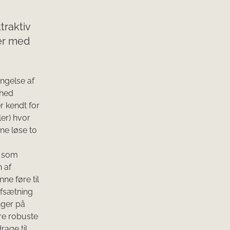
traktiv
ger med
ingelse af
ghed
 kendt for
ler) hvor
ne løse to
v som
 af
ne føre til
afsætning
nger på
re robuste
rage til