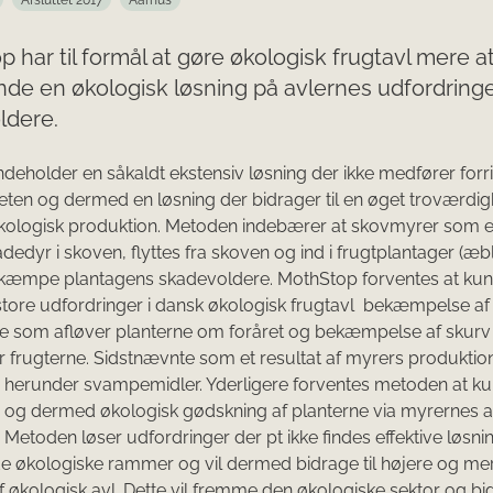
Afsluttet 2017
Aarhus
 har til formål at gøre økologisk frugtavl mere at
inde en økologisk løsning på avlernes udfordrin
ldere.
indeholder en såkaldt ekstensiv løsning der ikke medfører forr
teten og dermed en løsning der bidrager til en øget troværdi
kologisk produktion. Metoden indebærer at skovmyrer som er
dedyr i skoven, flyttes fra skoven og ind i frugtplantager (æb
ekæmpe plantagens skadevoldere. MothStop forventes at kun
 store udfordringer i dansk økologisk frugtavl  bekæmpelse af
re som afløver planterne om foråret og bekæmpelse af skur
frugterne. Sidstnævnte som et resultat af myrers produktion
a, herunder svampemidler. Yderligere forventes metoden at kun
g og dermed økologisk gødskning af planterne via myrernes 
r. Metoden løser udfordringer der pt ikke findes effektive løsni
de økologiske rammer og vil dermed bidrage til højere og me
f økologisk avl. Dette vil fremme den økologiske sektor og bid