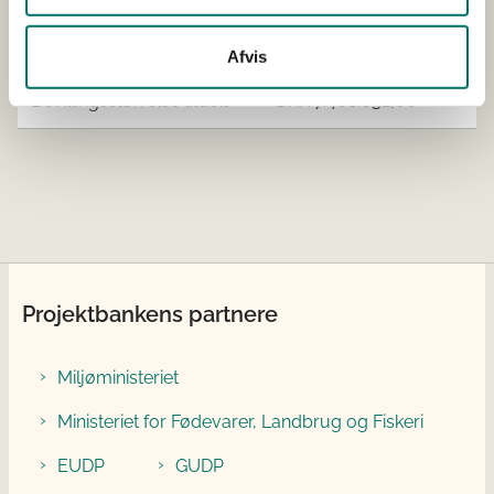
Projektets samlede
DKK 9.096.036,00
budget
Afvis
Bevillingsstørrelse tildelt
DKK 7.468.632,00
Projektbankens partnere
Miljøministeriet
Ministeriet for Fødevarer, Landbrug og Fiskeri
EUDP
GUDP