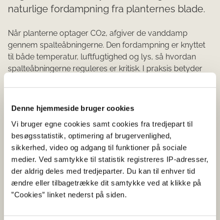
naturlige fordampning fra planternes blade.
Når planterne optager CO2, afgiver de vanddamp
gennem spalteåbningerne. Den fordampning er knyttet
til både temperatur, luftfugtighed og lys, så hvordan
spalteåbningerne reguleres er kritisk. I praksis betyder
det, at der ofte sent på eftermiddagen, specielt i den
mest dystre del af året, nås et kritisk højt fugtniveau,
som automatisk udløser en energikrævende
Denne hjemmeside bruger cookies
klimaregulering. Og det er omkostningstungt på flere
Vi bruger egne cookies samt cookies fra tredjepart til
måder. Ved at kombinere nye og eksisterende metoder
besøgsstatistik, optimering af brugervenlighed,
tilpasset forskellige plantearter vil projektet REDHUM
sikkerhed, video og adgang til funktioner på sociale
(Reduktion af energiforbrug ved optimeret fugtstyring i
medier. Ved samtykke til statistik registreres IP-adresser,
væksthuse). Væksthusene affugter i princippet på
der aldrig deles med tredjeparter. Du kan til enhver tid
samme måde, som vi andre kommer til hjemme på
ændre eller tilbagetrække dit samtykke ved at klikke på
badeværelset. De åbner vinduerne med
”Cookies” linket nederst på siden.
varmeapparatet tændt, og det er kun gråspurvene, der
er glade for det. Det er dyrt, og derfor er vi interesserede