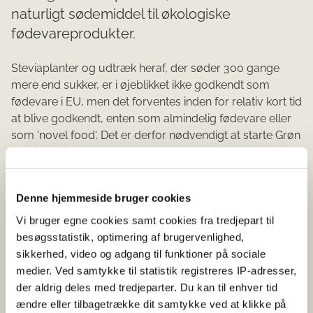
naturligt sødemiddel til økologiske
fødevareprodukter.
Steviaplanter og udtræk heraf, der søder 300 gange
mere end sukker, er i øjeblikket ikke godkendt som
fødevare i EU, men det forventes inden for relativ kort tid
at blive godkendt, enten som almindelig fødevare eller
som 'novel food'. Det er derfor nødvendigt at starte Grøn
Stevia projektet allerede nu, for at være i en klar
førerposition når godkendelsen kommer. De involverede
virksomheder udformer, indsender og betaler for en
Denne hjemmeside bruger cookies
ansøgning om godkendelse i EU. Resultatet giver
mulighed for at fremstille økologiske fødevarer sødet
Vi bruger egne cookies samt cookies fra tredjepart til
med økologisk steviol-glycosid fra økologisk dyrkede
besøgsstatistik, optimering af brugervenlighed,
danske steviaplanter. Steviaproduktet vil sænke
sikkerhed, video og adgang til funktioner på sociale
sukkerforbruget væsentligt og dermed reducere
medier. Ved samtykke til statistik registreres IP-adresser,
forekomsten af fedme og diabetes, der i øjeblikket
der aldrig deles med tredjeparter. Du kan til enhver tid
koster samfundet 14 mia. kr. pr. år. Projektet vil i fase 1
ændre eller tilbagetrække dit samtykke ved at klikke på