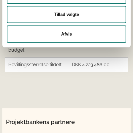
DSS SILKEBORG A/S
DANMARKS
Tillad valgte
NATURFOND
THISE MEJERI A.M.B.A.
Afvis
Projektets samlede
DKK 5.310.036,00
budget
Bevillingsstørrelse tildelt
DKK 4.223.486,00
Projektbankens partnere