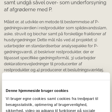
samt undgå såvel over- som underforsyning
af afgrøderne med P.
Målet er, at udvikle en metode til bestemmelse af P-
gødningsværdien i restprodukter som spildevandsslam,
aske, struvit og biochar samt på forskellige fraktioner af
husdyrgødninger. Dette mål nås ved at projektet: 1)
udarbejder en standardiserbar analysepakke for P-
gødningsværdi, 2) beskriver restprodukter, der er
tilpasset specifikke gødningsformål, 3) udarbejder
deklarationsvejledninger til producenter af
restprodukter og 4) producerer et beslutningsværktøj,
der kan vejlede landmænd med valget af P-
gødningskilde. Ideen er, at gødningsværdien af P i
restprodukter og husdyrgødninger skal deklareres
Denne hjemmeside bruger cookies
således, at afgrøderne får præcis den mængde P de har
Vi bruger egne cookies samt cookies fra tredjepart til
brug for. Det vil resultere i, at importeret
besøgsstatistik, optimering af brugervenlighed,
handelsgødnings P kan substitueres med P fra de
sikkerhed, video og adgang til funktioner på sociale
gødningskilder, som vi allerede råder over i Danmark.