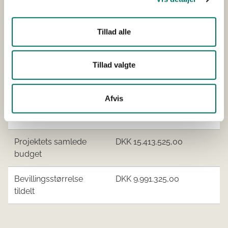
AFP 15 P/S
Norconsult A/S
AARHUS VAND A/S
Tillad alle
HERNING VAND HOLDING
A/S
Tillad valgte
HEDEDANMARK A/S
EUROFINS STEINS
LABORATORIUM A/S
Afvis
FONDEN DANSK
STANDARD
Projektets samlede
DKK 15.413.525,00
budget
Bevillingsstørrelse
DKK 9.991.325,00
tildelt