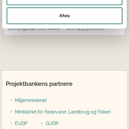
Projektets samlede
DKK 7.576.143,08
budget
Afvis
Bevillingsstørrelse tildelt
DKK 4.553.000,00
Projektbankens partnere
Miljøministeriet
Ministeriet for Fødevarer, Landbrug og Fiskeri
EUDP
GUDP