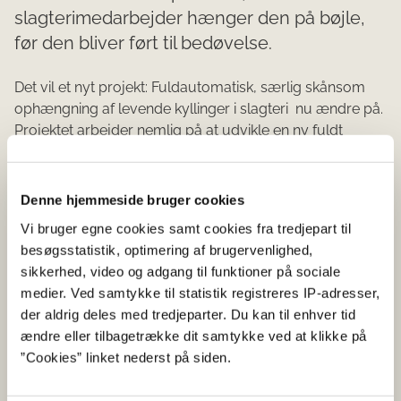
slagterimedarbejder hænger den på bøjle,
før den bliver ført til bedøvelse.
Det vil et nyt projekt: Fuldautomatisk, særlig skånsom
ophængning af levende kyllinger i slagteri  nu ændre på.
Projektet arbejder nemlig på at udvikle en ny fuldt
automatiseret proces, der består af en mere miljøvenlig
bedøvelse af kyllingen, før den hænges på
slagteribøjlen, og en automatiseret ophængning, der
Denne hjemmeside bruger cookies
samtidig sikrer en forbedring af slagteriarbejderens
Vi bruger egne cookies samt cookies fra tredjepart til
arbejdsmiljø. det nye projekt skal kyllingerne føres ind i
besøgsstatistik, optimering af brugervenlighed,
slagteriet gennem nye transportkasser.
sikkerhed, video og adgang til funktioner på sociale
Transportkasserne er designet, så de udnytter lastbilen
medier. Ved samtykke til statistik registreres IP-adresser,
bedre, og dermed spares en del kørsel. For at berolige
der aldrig deles med tredjeparter. Du kan til enhver tid
kyllingerne frem til bedøvelse foregår denne del af
ændre eller tilbagetrække dit samtykke ved at klikke på
processen stadig i mørke. Kasserne føres ind i en
”Cookies” linket nederst på siden.
bedøver med en stadigt stigende koncentration af CO2. I
overensstemmelse med EU direktiv 1099/2009 er