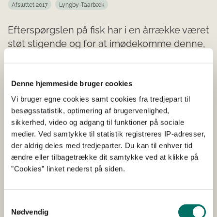
Afsluttet 2017
Lyngby-Taarbæk
Efterspørgslen på fisk har i en årrække været
støt stigende og for at imødekomme denne,
er det nødvendigt at udnytte de
tilgængelige ressourcer optimalt og samtidig
sikre, at det sker på en social, økonomisk og
Denne hjemmeside bruger cookies
miljømæssig forsvarlig måde.
Vi bruger egne cookies samt cookies fra tredjepart til
besøgsstatistik, optimering af brugervenlighed,
For at opnå dette er der behov for ikke kun at
sikkerhed, video og adgang til funktioner på sociale
undersøge, hvordan hvert led i værdikæden kan
medier. Ved samtykke til statistik registreres IP-adresser,
optimeres, men i høj grad, hvilken betydning forholdene
der aldrig deles med tredjeparter. Du kan til enhver tid
i de forskellige led har for de efterfølgende led. Projektet
ændre eller tilbagetrække dit samtykke ved at klikke på
vil udvikle et dataopsamlingssystem, som skal sikre
”Cookies” linket nederst på siden.
viden- og datadeling mellem alle led i værdikæden, så
disse kan inddrages i de operationelle
Samtykkevalg
beslutningsprocesser. Der skal også udvikles et
Nødvendig
billedanalyseredskab, der skal kunne analysere