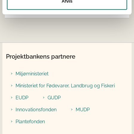
Afvis
Bevillingsstørrelse
DKK 5.309.520,00
tildelt
Projektbankens partnere
Miljøministeriet
Ministeriet for Fødevarer, Landbrug og Fiskeri
EUDP
GUDP
Innovationsfonden
MUDP
Plantefonden