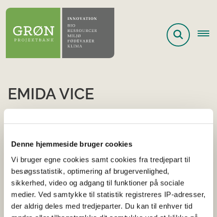
EMIDA VICE
2012
GUDP
Landbrug, jagt, skovbrug og fiskeri
Fødevarer
Afsluttet
Startår 2012
Afsluttet 2015
Lyngby-Taarbæk
Denne hjemmeside bruger cookies
Vi bruger egne cookies samt cookies fra tredjepart til
Kontakt GUDP sekretariatet for information
besøgsstatistik, optimering af brugervenlighed,
sikkerhed, video og adgang til funktioner på sociale
medier. Ved samtykke til statistik registreres IP-adresser,
der aldrig deles med tredjeparter. Du kan til enhver tid