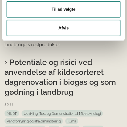
Vandforsyning og affaldshåndtering
Klima
Miljø
Afsluttet
Startår 2013
Afsluttet 2015
Vejen
Tillad valgte
Projektet omhandler test og demonstration af hvorledes
en delmængde fra have/park affald kan oparbejdes til
Afvis
en pumpbar biomasse, der med fordel kan anvendes
som energikilde i biogasproduktion sammen med
landbrugets restprodukter.
Potentiale og risici ved
anvendelse af kildesorteret
dagrenovation i biogas og som
gødning i landbrug
2011
MUDP
Udvikling, Test og Demonstration af Miljøteknologi
Vandforsyning og affaldshåndtering
Klima