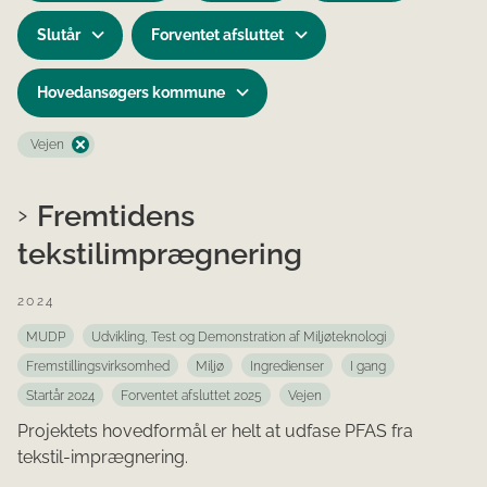
Slutår
Forventet afsluttet
Hovedansøgers kommune
Vejen
Fremtidens
tekstilimprægnering
2024
MUDP
Udvikling, Test og Demonstration af Miljøteknologi
Fremstillingsvirksomhed
Miljø
Ingredienser
I gang
Startår 2024
Forventet afsluttet 2025
Vejen
Projektets hovedformål er helt at udfase PFAS fra
tekstil-imprægnering.