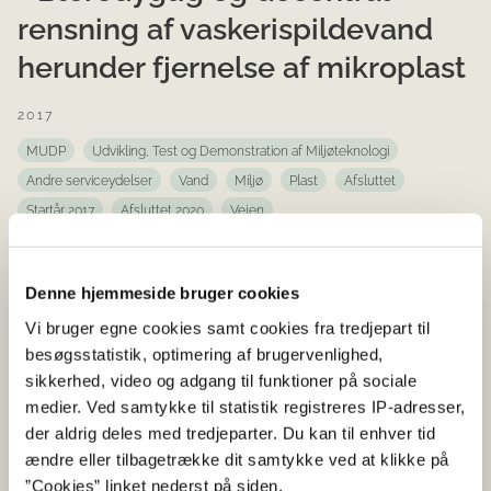
rensning af vaskerispildevand
herunder fjernelse af mikroplast
2017
MUDP
Udvikling, Test og Demonstration af Miljøteknologi
Andre serviceydelser
Vand
Miljø
Plast
Afsluttet
Startår 2017
Afsluttet 2020
Vejen
Målet er at fjerne 80% af mikroplastfibrene over 10 µm,
og kombinere dette med 50% fjernelse af organisk stof i
Denne hjemmeside bruger cookies
vaskerispildevand ved at videreudvikle
båndfilterteknologien.
Vi bruger egne cookies samt cookies fra tredjepart til
besøgsstatistik, optimering af brugervenlighed,
sikkerhed, video og adgang til funktioner på sociale
Vandingssymbiosen - lokal
medier. Ved samtykke til statistik registreres IP-adresser,
genanvendelse af vand til
der aldrig deles med tredjeparter. Du kan til enhver tid
ændre eller tilbagetrække dit samtykke ved at klikke på
markvanding
”Cookies” linket nederst på siden.