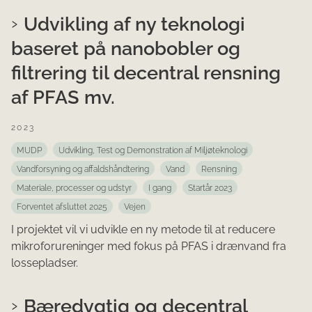
Udvikling af ny teknologi
baseret på nanobobler og
filtrering til decentral rensning
af PFAS mv.
2023
MUDP
Udvikling, Test og Demonstration af Miljøteknologi
Vandforsyning og affaldshåndtering
Vand
Rensning
Materiale, processer og udstyr
I gang
Startår 2023
Forventet afsluttet 2025
Vejen
I projektet vil vi udvikle en ny metode til at reducere
mikroforureninger med fokus på PFAS i drænvand fra
lossepladser.
Bæredygtig og decentral