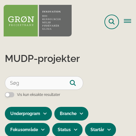
MUDP-projekter
Vis kun eksakte resultater
Underprogram
Branche
Fokusområde
Status
Startår