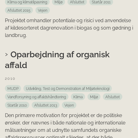
Klima og klimatilpasning
Miljø
Afsluttet
Startår 2011
Afsluttet 2015
Vejen
Projektet omhandler potentiale og risici ved anvendelse
af kildesorteret dagrenovation i biogas og som gødning i
landbrug.
Oparbejdning af organisk
affald
2010
MUDP
Udvikling, Test og Demonstration af Miljøteknologi
Vandforsyning og affaldshåndtering
Klima
Miljø
Afsluttet
Startår 2010
Afsluttet 2013
Vejen
Den primære motivation for projektet er de politiske
ønsker, der nævnes i både nationale og internationale
målsætninger om at udnytte samfundets organiske
affaldsressourcer optimalt således, at der både