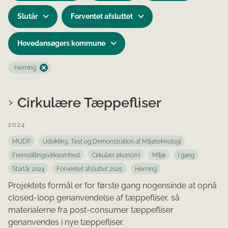
Slutår
Forventet afsluttet
Hovedansøgers kommune
Herning
Cirkulære Tæppefliser
2024
MUDP
Udvikling, Test og Demonstration af Miljøteknologi
Fremstillingsvirksomhed
Cirkulær økonomi
Miljø
I gang
Startår 2024
Forventet afsluttet 2025
Herning
Projektets formål er for første gang nogensinde at opnå
closed-loop genanvendelse af tæppefliser, så
materialerne fra post-consumer tæppefliser
genanvendes i nye tæppefliser.