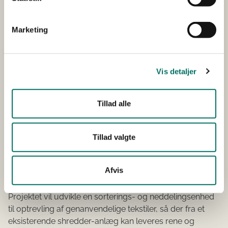
Vandforsyning og affaldshåndtering
Klima
Miljø
Afsluttet
Startår 2015
Afsluttet 2017
Herning
Marketing
Projektets mål er at verificere Re-Match sortering af
udslidte kunstgræsbaner mht. renligheden af de
sorterede fraktioner under ETV-verificeringsordningen.
Vis detaljer
Smart udnyttelse af
Tillad alle
genanvendelige tekstiler
2014
Tillad valgte
MUDP
Udvikling, Test og Demonstration af Miljøteknologi
Fremstillingsvirksomhed
Klima
Miljø
Afsluttet
Startår 2014
Afvis
Afsluttet 2016
Herning
Projektet vil udvikle en sorterings- og neddelingsenhed
til optrevling af genanvendelige tekstiler, så der fra et
eksisterende shredder-anlæg kan leveres rene og