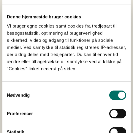
2018
Denne hjemmeside bruger cookies
MUDP
Udvikling, Test og Demonstration af Miljøteknologi
Vi bruger egne cookies samt cookies fra tredjepart til
Vandforsyning og affaldshåndtering
Vand
Miljø
Rensning
besøgsstatistik, optimering af brugervenlighed,
Afsluttet
Startår 2018
Afsluttet 2022
Herning
sikkerhed, video og adgang til funktioner på sociale
I MEREFF udvikles en biofilmbaseret renseløsning til
medier. Ved samtykke til statistik registreres IP-adresser,
fjernelse af lægemidler, mikroforureningsstoffer og
der aldrig deles med tredjeparter. Du kan til enhver tid
uomsætteligt organisk materiale i udløbet af
ændre eller tilbagetrække dit samtykke ved at klikke på
spildevandsrenseanlæg.
”Cookies” linket nederst på siden.
ETV-verifikation af Re-
Samtykkevalg
Matchanlæg til sortering af
Nødvendig
materialer fra kunstgræsbaner
Præferencer
2015
MUDP
EU Environmental Technology Verification (ETV)
Statistik