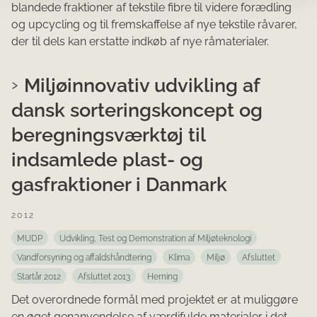
blandede fraktioner af tekstile fibre til videre forædling
og upcycling og til fremskaffelse af nye tekstile råvarer,
der til dels kan erstatte indkøb af nye råmaterialer.
Miljøinnovativ udvikling af
dansk sorteringskoncept og
beregningsværktøj til
indsamlede plast- og
gasfraktioner i Danmark
2012
MUDP
Udvikling, Test og Demonstration af Miljøteknologi
Vandforsyning og affaldshåndtering
Klima
Miljø
Afsluttet
Startår 2012
Afsluttet 2013
Herning
Det overordnede formål med projektet er at muliggøre
en øget genanvendelse af værdifulde materialer i det