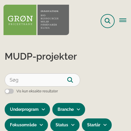
MUDP-projekter
Vis kun eksakte resultater
Underprogram
Branche
Fokusområde
Status
Startår