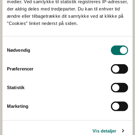
medier. Ved samtykke til statistik registreres IP-adresser,
Dette projekt har til formål at gøre det lettere for alle
der aldrig deles med tredjeparter. Du kan til enhver tid
renseanlæg at reducere deres udledning af lattergas
ændre eller tilbagetrække dit samtykke ved at klikke på
(N2O) gennem forbedrede styringsstrategier.
”Cookies” linket nederst på siden.
Ressourceudnyttelse af
Samtykkevalg
storskrald ved robotsortering -
Nødvendig
ReSRob
Præferencer
2017
MUDP
Fyrtårnsprojekt
Klima
Afsluttet
Startår 2017
Statistik
Afsluttet 2020
Glostrup
Projektet sigter på at muliggøre genanvendelse af
storskrald, der ellers ville være endt i forbrænding.
Marketing
Udvikling af online metoder til
Vis detaljer
hurtig detektion af PCB