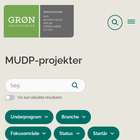
MUDP-projekter
Vis kun eksakte resultater
Underprogram
Branche
Fokusområde
Status
Startår