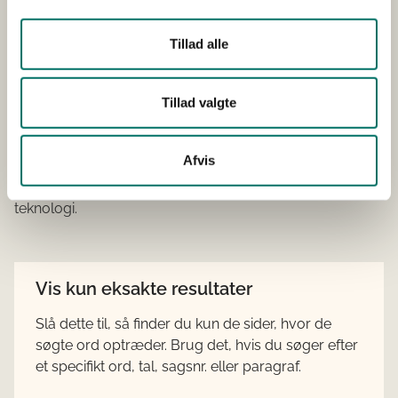
2013
Tillad alle
MUDP
Udvikling, Test og Demonstration af Miljøteknologi
Bygge- og anlægsvirksomhed
Klima
Miljø
Sundhed
Tillad valgte
Afsluttet
Startår 2013
Afsluttet 2016
Glostrup
Dette projekt ønsker at udvikle en screeningsmetode til
Afvis
hurtig og effektiv detektering af PCB i vinduer direkte på
modtagepladsen ved anvendelse af online-analyse-
teknologi.
Vis kun eksakte resultater
Slå dette til, så finder du kun de sider, hvor de
søgte ord optræder. Brug det, hvis du søger efter
et specifikt ord, tal, sagsnr. eller paragraf.