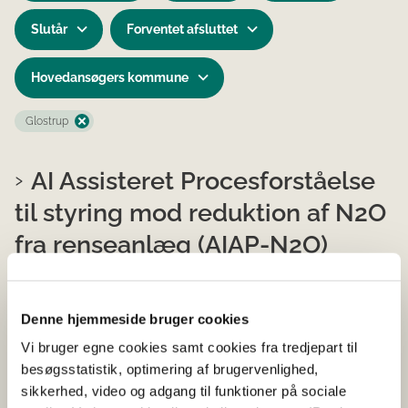
Slutår
Forventet afsluttet
Hovedansøgers kommune
Glostrup
AI Assisteret Procesforståelse
til styring mod reduktion af N2O
fra renseanlæg (AIAP-N2O)
2025
MUDP
Udvikling, Test og Demonstration af Miljøteknologi
Denne hjemmeside bruger cookies
Vandforsyning og affaldshåndtering
Vi bruger egne cookies samt cookies fra tredjepart til
Digitalisering og datadrevet innovation
Sensor
Vand
I gang
besøgsstatistik, optimering af brugervenlighed,
Startår 2025
Forventet afsluttet 2027
Glostrup
sikkerhed, video og adgang til funktioner på sociale