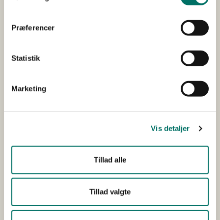
Analysere tilstrækkelighed og kvalitet af
eksisterende datagrundlag og modeller til at
Præferencer
identificere problemer pga. terrænnært grundvand.
Udvikle et IT-værktøj til at kvantificere og kvalificere
Statistik
problemstillingerne i områder med højt terrænnært
grundvand.
Marketing
Udfører/hovedansøger
Krüger A/S
Vis detaljer
Øvrige
DISUD-Sustainable
samarbejdspartnere
Development
Tillad alle
Aarhus Vand
Tillad valgte
Projektets samlede
DKK 1.073.528,00
budget