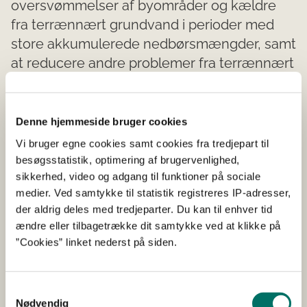
oversvømmelser af byområder og kældre
fra terrænnært grundvand i perioder med
store akkumulerede nedbørsmængder, samt
at reducere andre problemer fra terrænnært
grundvand, som fx indsivning til kloak, som
påvirker overløb og renseanlæg.
Denne hjemmeside bruger cookies
Eksisterende modellerede grundvandsdata og
Vi bruger egne cookies samt cookies fra tredjepart til
hydrologiske modeller er ikke tilstrækkelige til
besøgsstatistik, optimering af brugervenlighed,
præcis problemidentifikation og kvalifikation. Især i byer
sikkerhed, video og adgang til funktioner på sociale
hvor de jordnære geologiske lag består af flere meters
medier. Ved samtykke til statistik registreres IP-adresser,
’gammel by-infrastruktur’ er det tvivlsomt om dagens
der aldrig deles med tredjeparter. Du kan til enhver tid
data og metoder er korrekte nok til at beskrive det
ændre eller tilbagetrække dit samtykke ved at klikke på
terrænnære grundvand. Projektet fokuserer på en
”Cookies” linket nederst på siden.
teknisk gennemførlighedsundersøgelse for at vurdere
behovet for nye metoder og værktøjer.
Samtykkevalg
Formålet er:
Nødvendig