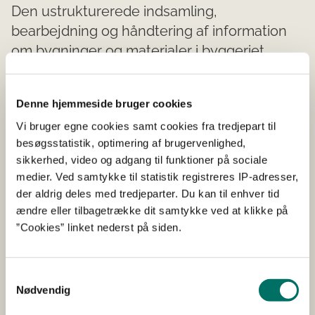
Den ustrukturerede indsamling,
bearbejdning og håndtering af information
om bygninger og materialer i byggeriet
forhindrer samarbejde mellem forskellige
aktører.
Denne hjemmeside bruger cookies
Dataudveksling er nøglen til at skabe en cirkulær
Vi bruger egne cookies samt cookies fra tredjepart til
økonomi og ressourceeffektivitet i industrien. Med
besøgsstatistik, optimering af brugervenlighed,
OpenCirc-projektet vil Frame, DTU og Azilis samarbejde
sikkerhed, video og adgang til funktioner på sociale
om at udvikle og demonstrere et unikt Open Access-
medier. Ved samtykke til statistik registreres IP-adresser,
værktøj – OpenCirc værktøjet – til netop det formål at
der aldrig deles med tredjeparter. Du kan til enhver tid
udveksle viden om bygninger, materialer og
ændre eller tilbagetrække dit samtykke ved at klikke på
komponenter på tværs af de mange forskellige aktører i
”Cookies” linket nederst på siden.
værdikæden. Værktøjet består af en ny database samt
en cloud-baseret datamodel til indsamling og
Samtykkevalg
bearbejdning af forskellige materialedata, og dertil
Nødvendig
integrerede tjenester (forsk. SW platforme som BIM,
materialedatabaser, bæredygtighedsdokumentation og