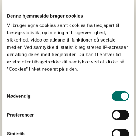
røggasrensning af udstødningsgas fra
skibsmotorer.
Denne hjemmeside bruger cookies
EGR køleren er en nøglekomponent i et EGR system.
Vi bruger egne cookies samt cookies fra tredjepart til
Formålet med EGR systemet er at reducere NOX
besøgsstatistik, optimering af brugervenlighed,
udledning således, at skibsflåden kan leve op til de
sikkerhed, video og adgang til funktioner på sociale
skærpede krav i Tier III. Arbejdet vil bestå af at udvikle
medier. Ved samtykke til statistik registreres IP-adresser,
en beregningsmodel til dimensionering, målinger og
der aldrig deles med tredjeparter. Du kan til enhver tid
verifikationer samt inkorporering af nye materialer
ændre eller tilbagetrække dit samtykke ved at klikke på
således, at EGR køleren bliver tilstrækkelig effektiv og
”Cookies” linket nederst på siden.
billig at producere.
Samtykkevalg
Slutrapport (pdf)
Nødvendig
Præferencer
Udfører/hovedansøger
Teknologisk Institut
Statistik