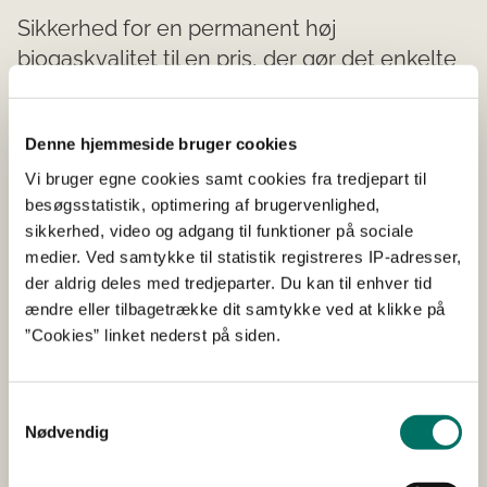
Sikkerhed for en permanent høj
biogaskvalitet til en pris, der gør det enkelte
anlæg konkurrencedygtigt, samt stabil
optimering og styring af biogasprocessen,
Denne hjemmeside bruger cookies
udgør de største barrierer for en massiv
udbygning af gyllebaserede anlæg i
Vi bruger egne cookies samt cookies fra tredjepart til
besøgsstatistik, optimering af brugervenlighed,
Danmark.
sikkerhed, video og adgang til funktioner på sociale
medier. Ved samtykke til statistik registreres IP-adresser,
For at opnå en rentabel biogasproduktion tilsættes
der aldrig deles med tredjeparter. Du kan til enhver tid
gyllen i dag forskellige fraktioner af knappe biomasse
ændre eller tilbagetrække dit samtykke ved at klikke på
ressourcer, der i stigende grad efterspørges til
”Cookies” linket nederst på siden.
alternative formål – energiafgrøder, slagteri- og
industriaffald mv. For at opnå stabil produktion skal disse
råvare være tilgængelige løbende og anlægget skal
Samtykkevalg
have lagerkapacitet for at kunne føde reaktortanken
Nødvendig
stabilt. Solum Gruppens AIKAN-teknologi omdanner en
række organiske restprodukter, især husholdningsaffald,