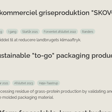
kommerciel griseproduktion "SKOV
ng
I gang
Startår 2021
Forventet afsluttet 2022
Randers
del til at reducere landbrugets klimaaftryk.
ustainable "to-go" packaging produ
år 2021
Afsluttet 2023
Høje-Taastrup
rocessing residue of grass-protein production by validating an
le molded packaging material.