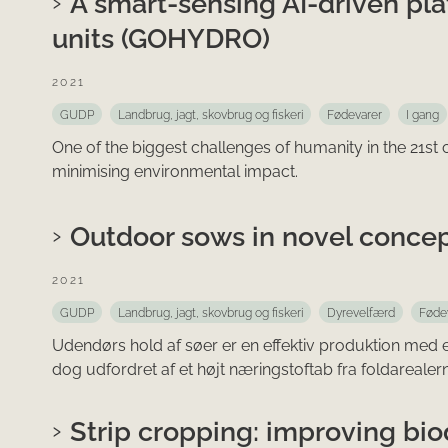
A smart-sensing AI-driven pla
units (GOHYDRO)
2021
GUDP
Landbrug, jagt, skovbrug og fiskeri
Fødevarer
I gang
One of the biggest challenges of humanity in the 21st
minimising environmental impact.
Outdoor sows in novel concep
2021
GUDP
Landbrug, jagt, skovbrug og fiskeri
Dyrevelfærd
Føde
Udendørs hold af søer er en effektiv produktion med et 
dog udfordret af et højt næringstoftab fra foldarealer
Strip cropping: improving biod