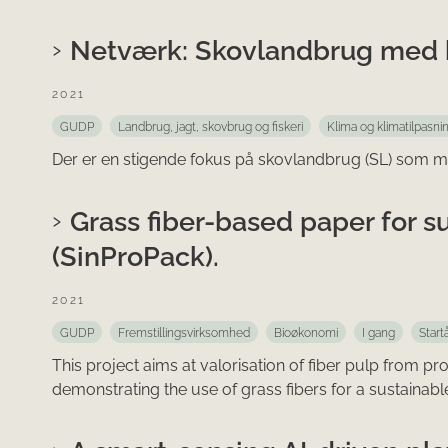
Netværk: Skovlandbrug med 
2021
GUDP
Landbrug, jagt, skovbrug og fiskeri
Klima og klimatilpasni
Der er en stigende fokus på skovlandbrug (SL) som mid
Grass fiber-based paper for s
(SinProPack).
2021
GUDP
Fremstillingsvirksomhed
Bioøkonomi
I gang
Start
This project aims at valorisation of fiber pulp from p
demonstrating the use of grass fibers for a sustainab