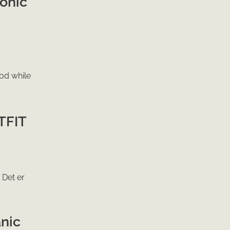
ponic
ood while
TFIT
 Det er
anic