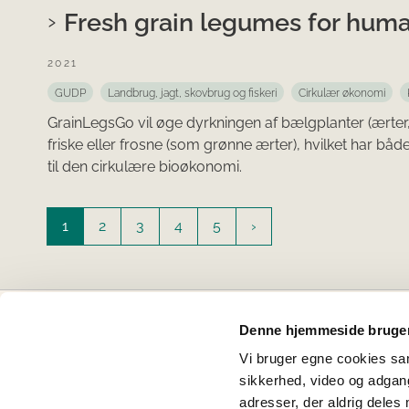
Fresh grain legumes for hum
2021
GUDP
Landbrug, jagt, skovbrug og fiskeri
Cirkulær økonomi
GrainLegsGo vil øge dyrkningen af bælgplanter (ærte
friske eller frosne (som grønne ærter), hvilket har b
til den cirkulære bioøkonomi.
1
2
3
4
5
Denne hjemmeside bruger
Projektbankens partnere
Vi bruger egne cookies samt
sikkerhed, video og adgang 
Miljøministeriet
Ministeriet for Fødevarer, L
adresser, der aldrig deles 