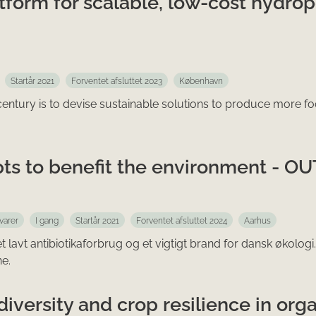
tform for scalable, low-cost hydro
Startår 2021
Forventet afsluttet 2023
København
 century is to devise sustainable solutions to produce more f
ts to benefit the environment - OU
varer
I gang
Startår 2021
Forventet afsluttet 2024
Aarhus
lavt antibiotikaforbrug og et vigtigt brand for dansk økologi.
ne.
iversity and crop resilience in org