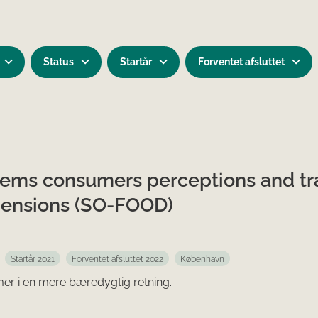
Status
Startår
Forventet afsluttet
stems consumers perceptions and tr
imensions (SO-FOOD)
Startår 2021
Forventet afsluttet 2022
København
mer i en mere bæredygtig retning.