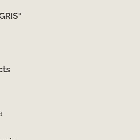
GRIS"
cts
d