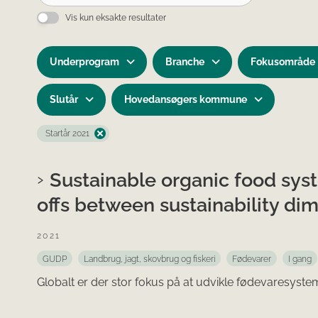
Vis kun eksakte resultater
Underprogram
Branche
Fokusområde
Slutår
Hovedansøgers kommune
Startår 2021
Sustainable organic food sy
offs between sustainability d
2021
GUDP
Landbrug, jagt, skovbrug og fiskeri
Fødevarer
I gang
Globalt er der stor fokus på at udvikle fødevaresyste