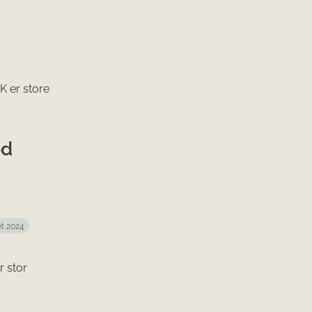
K er store
od
et 2024
r stor