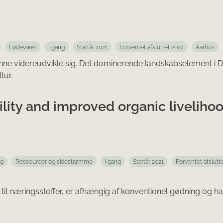
Fødevarer
I gang
Startår 2021
Forventet afsluttet 2024
Aarhus
nne videreudvikle sig. Det dominerende landskabselement i D
tur.
rtility and improved organic liveliho
ng
Ressourcer og sidestrømme
I gang
Startår 2021
Forventet afslutt
til næringsstoffer, er afhængig af konventionel gødning og ha