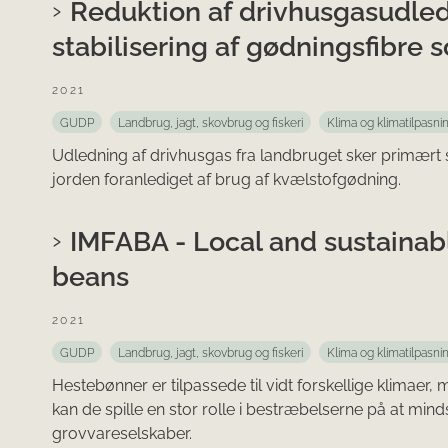
Reduktion af drivhusgasudledn
stabilisering af gødningsfibre 
2021
GUDP
Landbrug, jagt, skovbrug og fiskeri
Klima og klimatilpasni
Udledning af drivhusgas fra landbruget sker primært s
jorden foranlediget af brug af kvælstofgødning.
IMFABA - Local and sustainab
beans
2021
GUDP
Landbrug, jagt, skovbrug og fiskeri
Klima og klimatilpasni
Hestebønner er tilpassede til vidt forskellige klimaer
kan de spille en stor rolle i bestræbelserne på at mi
grovvareselskaber.