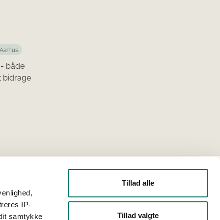
Aarhus
 - både
t bidrage
Tillad alle
venlighed,
treres IP-
ationsfonden
MUDP
Plantefonden
Tillad valgte
 dit samtykke