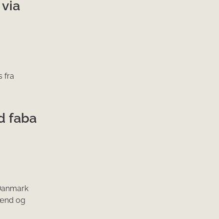
 via
 fra
d faba
I Danmark
dmænd og