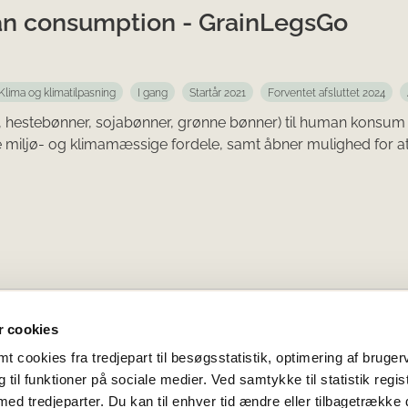
an consumption - GrainLegsGo
Klima og klimatilpasning
I gang
Startår 2021
Forventet afsluttet 2024
r, hestebønner, sojabønner, grønne bønner) til human konsum
åde miljø- og klimamæssige fordele, samt åbner mulighed for a
 cookies
 cookies fra tredjepart til besøgsstatistik, optimering af bruger
til funktioner på sociale medier. Ved samtykke til statistik regis
andbrug og Fiskeri
EUDP
GUDP
Innov
med tredjeparter. Du kan til enhver tid ændre eller tilbagetrække