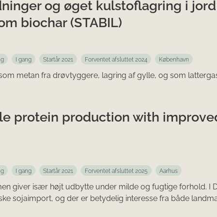
inger og øget kulstoflagring i jord
som biochar (STABIL)
ng
I gang
Startår 2021
Forventet afsluttet 2024
København
om metan fra drøvtyggere, lagring af gylle, og som lattergas
le protein production with improve
ng
I gang
Startår 2021
Forventet afsluttet 2025
Aarhus
, men giver især højt udbytte under milde og fugtige forhold. 
ndske sojaimport, og der er betydelig interesse fra både lan